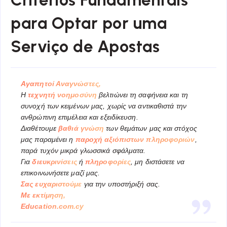
para Optar por uma
Serviço de Apostas
Αγαπητοί Αναγνώστες,
Η
τεχνητή νοημοσύνη
βελτιώνει τη σαφήνεια και τη
συνοχή των κειμένων μας, χωρίς να αντικαθιστά την
ανθρώπινη επιμέλεια και εξειδίκευση.
Διαθέτουμε
βαθιά γνώση
των θεμάτων μας και στόχος
μας παραμένει η
παροχή αξιόπιστων πληροφοριών
,
παρά τυχόν μικρά γλωσσικά σφάλματα.
Για
διευκρινίσεις
ή
πληροφορίες
, μη διστάσετε να
επικοινωνήσετε μαζί μας.
Σας ευχαριστούμε
για την υποστήριξή σας.
Με εκτίμηση,
Education.com.cy