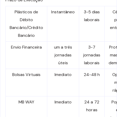
Plásticos de
Instantâneo
3-5 dias
Cé
Débito
laborais
p
Bancário/Crédito
ent
Bancário
Envio Financeira
um a três
3-7
Pro
jornadas
jornadas
mas
úteis
laborais
dem
Bolsas Virtuais
Imediato
24-48 h
O
m
rá
MB WAY
Imediato
24 a 72
Po
horas