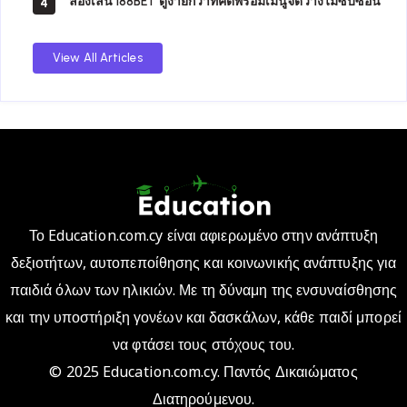
ลองเล่น 188BET ดูง่ายกว่าที่คิดพร้อมเมนูจัดวางไม่ซับซ้อน
4
View All Articles
Το Education.com.cy είναι αφιερωμένο στην ανάπτυξη
δεξιοτήτων, αυτοπεποίθησης και κοινωνικής ανάπτυξης για
παιδιά όλων των ηλικιών. Με τη δύναμη της ενσυναίσθησης
και την υποστήριξη γονέων και δασκάλων, κάθε παιδί μπορεί
να φτάσει τους στόχους του.
© 2025 Education.com.cy. Παντός Δικαιώματος
Διατηρούμενου.