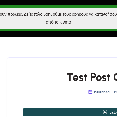
νουν πράξεις. Δείτε πώς βοηθούμε τους εφήβους να κατανοήσου
από το κινητό
Test Post
Published:
June