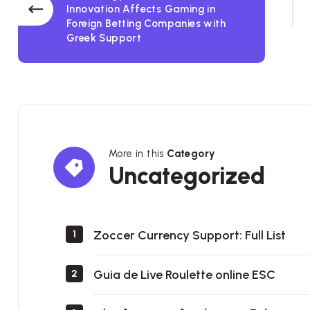
Innovation Affects Gaming in
Foreign Betting Companies with
Greek Support
More in this
Category
Uncategorized
Zoccer Currency Support: Full List
1
Guia de Live Roulette online ESC
2