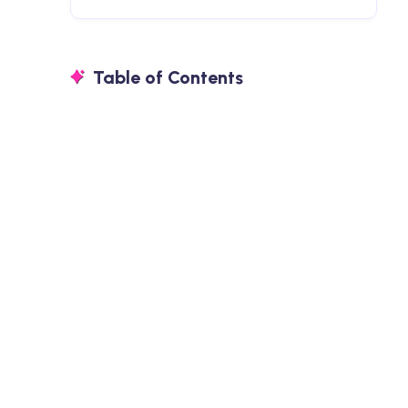
Table of Contents