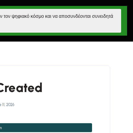
ν τον ψηφιακό κόσμο και να αποσυνδέονται συνειδητά
 Created
 11, 2026