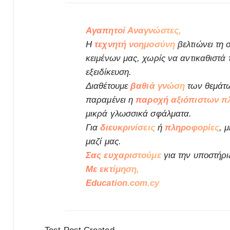
Αγαπητοί Αναγνώστες,
Η
τεχνητή νοημοσύνη
βελτιώνει τη 
κειμένων μας, χωρίς να αντικαθιστά 
εξειδίκευση.
Διαθέτουμε
βαθιά γνώση
των θεμάτω
παραμένει η
παροχή αξιόπιστων π
μικρά γλωσσικά σφάλματα.
Για
διευκρινίσεις
ή
πληροφορίες
, 
μαζί μας.
Σας ευχαριστούμε
για την υποστήρι
Με εκτίμηση,
Education.com.cy