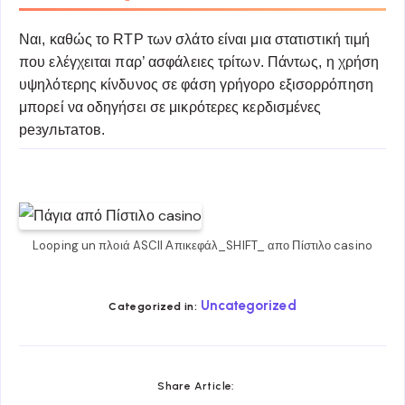
Ναι, καθώς το RTP των σλάτο είναι μια στατιστική τιμή
που ελέγχειται παρ’ ασφάλειες τρίτων. Πάντως, η χρήση
υψηλότερης κίνδυνος σε φάση γρήγορο εξισορρόπηση
μπορεί να οδηγήσει σε μικρότερες κερδισμένες
результатов.
Looping un πλοιά ASCII Απικεφάλ_SHIFT_ απο Πίστιλο casino
Uncategorized
Categorized in:
Share Article: