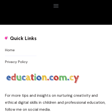
Quick Links
Home
Privacy Policy
For more tips and insights on nurturing creativity and
ethical digital skills in children and professional education,
follow me on social media.