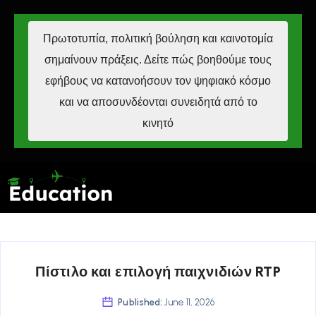
Πρωτοτυπία, πολιτική βούληση και καινοτομία
σημαίνουν πράξεις. Δείτε πώς βοηθούμε τους
εφήβους να κατανοήσουν τον ψηφιακό κόσμο
και να αποσυνδέονται συνειδητά από το
κινητό
Πίστιλο και επιλογή παιχνιδιών RTP
Published:
June 11, 2026