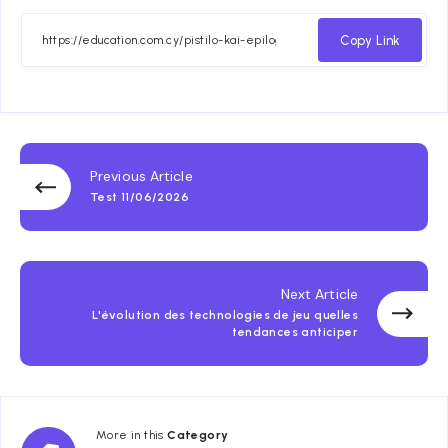
Copy Link
Previous Article
Test 11/06/2026
Next Article
L'évolution des technologies de jeu quelles
tendances anticiper
More in this
Category