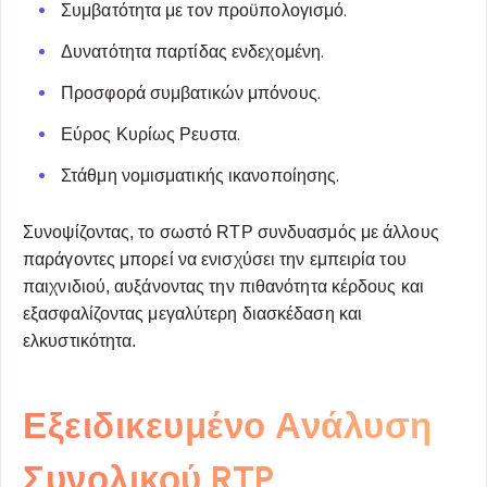
Συμβατότητα με τον προϋπολογισμό.
Δυνατότητα παρτίδας ενδεχομένη.
Προσφορά συμβατικών μπόνους.
Εύρος Κυρίως Ρευστα.
Στάθμη νομισματικής ικανοποίησης.
Συνοψίζοντας, το σωστό RTP συνδυασμός με άλλους
παράγοντες μπορεί να ενισχύσει την εμπειρία του
παιχνιδιού, αυξάνοντας την πιθανότητα κέρδους και
εξασφαλίζοντας μεγαλύτερη διασκέδαση και
ελκυστικότητα.
Εξειδικευμένο Ανάλυση
Συνολικού RTP