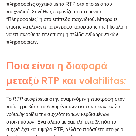
πληροφορίες σχετικά με το RTP στα στοιχεία του
παιχνιδιού. Συνήθως εμφανίζεται στο μενού
“Πληροφορίες” ή στο επίπεδο παιχνιδιού. Μπορείτε
επίσης να ελέγξετε τα έγγραφα κατάρτισης της Πίστιλο ή
να επισκεφθείτε την επίσημη σελίδα ενθαρρυντικών
πληροφοριών.
Ποια είναι η διαφορά
μεταξύ RTP και volatilitas;
Το
RTP
αναφέρεται στην αναμενόμενη επιστροφή στον
παίκτη με βάση τα δεδομένα των εκτυπώσεων, ενώ η
volatility
ορίζει την συχνότητα των κερδισμένων
στοιχημάτων. Ένα σλάτο με χαμηλή μεταβλητότητα
συχνά έχει και υψηλό RTP, αλλά το πρόσθετο στοιχείο