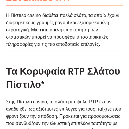
Η Πίστιλο casino διαθέτει πολλά σλάτο, τα οποία έχουν
διαφορετικούς γραμμές payout και εξατομικευμένη
στρατηγική. Μια εκτεταμένη επισκόπηση των
στατιστικών μπορεί να προσφέρει υποστηρικτικές
πληροφορίες για τις πιο αποδοτικές επιλογές.
Τα Κορυφαία RTP Σλάτου
Πίστιλο*
Στης Πίστιλο casino, τα σλάτο με υψηλό RTP έχουν
αναδειχθεί ως αξιόπιστες επιλογές για τους παίχτες που
φροντίζουν την απόδοση. Πρόκειται για προσομοιώσεις
που συνδυάζουν την ελκυστική επιπλέον ταυτότητα με