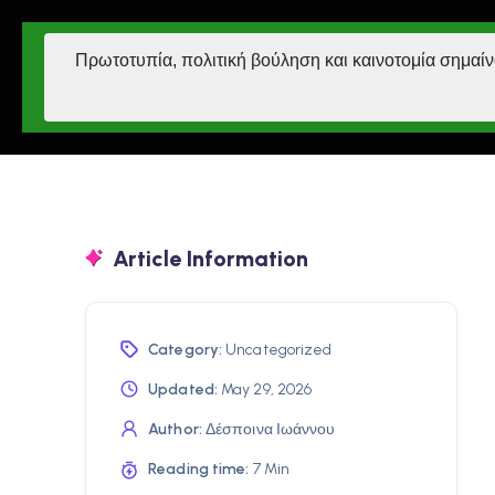
Πρωτοτυπία, πολιτική βούληση και καινοτομία σημαί
Article Information
Category:
Uncategorized
Updated:
May 29, 2026
Author:
Δέσποινα Ιωάννου
Reading time:
7 Min