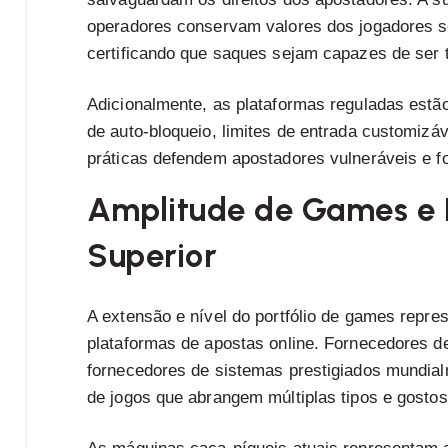
operadores conservam valores dos jogadores s
certificando que saques sejam capazes de ser 
Adicionalmente, as plataformas reguladas estã
de auto-bloqueio, limites de entrada customizáv
práticas defendem apostadores vulneráveis e f
Amplitude de Games e 
Superior
A extensão e nível do portfólio de games repres
plataformas de apostas online. Fornecedores d
fornecedores de sistemas prestigiados mundia
de jogos que abrangem múltiplas tipos e gostos