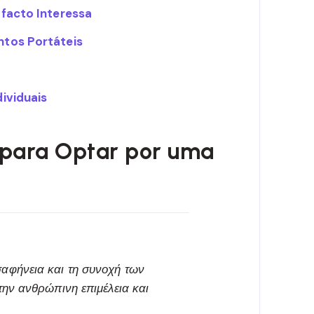
facto Interessa
tos Portáteis
ividuais
 para Optar por uma
σαφήνεια και τη συνοχή των
την ανθρώπινη επιμέλεια και