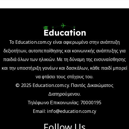
Το Education.com.cy είναι αφιερωμένο στην ανάπτυξη
δεξιοτήτων, αυτοπεποίθησης και κοινωνικής ανάπτυξης για
παιδιά όλων των ηλικιών. Με τη δύναμη της ενσυναίσθησης
και την υποστήριξη γονέων και δασκάλων, κάθε παιδί μπορεί
να φτάσει τους στόχους του.
© 2025 Education.com.cy. Παντός Δικαιώματος
Διατηρούμενου.
Τηλέφωνο Επικοινωνίας: 70000195
Email:
info@education.com.cy
Follow Us