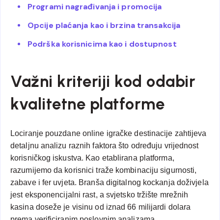
Programi nagrađivanja i promocija
Opcije plaćanja kao i brzina transakcija
Podrška korisnicima kao i dostupnost
Važni kriteriji kod odabir
kvalitetne platforme
Lociranje pouzdane online igračke destinacije zahtijeva
detaljnu analizu raznih faktora što određuju vrijednost
korisničkog iskustva. Kao etablirana platforma,
razumijemo da korisnici traže kombinaciju sigurnosti,
zabave i fer uvjeta. Branša digitalnog kockanja doživjela
jest eksponencijalni rast, a svjetsko tržište mrežnih
kasina doseže je visinu od iznad 66 milijardi dolara
prema verificiranim poslovnim analizama.