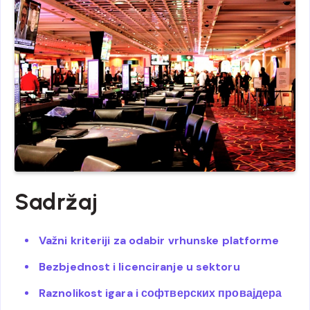
Sadržaj
Važni kriteriji za odabir vrhunske platforme
Bezbjednost i licenciranje u sektoru
Raznolikost igara i софтверских провајдера