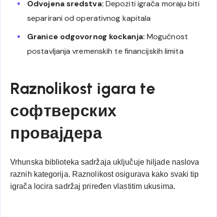
Odvojena sredstva:
Depoziti igrača moraju biti
separirani od operativnog kapitala
Granice odgovornog kockanja:
Mogućnost
postavljanja vremenskih te financijskih limita
Raznolikost igara te
софтверских
провајдера
Vrhunska biblioteka sadržaja uključuje hiljade naslova
raznih kategorija. Raznolikost osigurava kako svaki tip
igrača locira sadržaj priređen vlastitim ukusima.