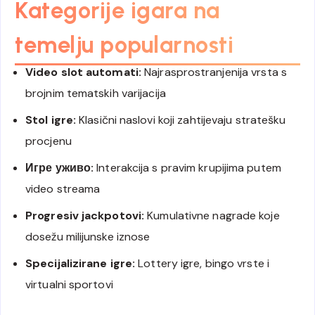
Kategorije igara na
temelju popularnosti
Video slot automati:
Najrasprostranjenija vrsta s
brojnim tematskih varijacija
Stol igre:
Klasični naslovi koji zahtijevaju stratešku
procjenu
Игре уживо:
Interakcija s pravim krupijima putem
video streama
Progresiv jackpotovi:
Kumulativne nagrade koje
dosežu milijunske iznose
Specijalizirane igre:
Lottery igre, bingo vrste i
virtualni sportovi