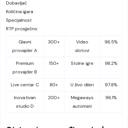
Dobavljač
Količina igara
Specijalnost
RTP prosjječno
Glavni
300+
Video
96.5%
provajder A
slotovi
Premium
150+
Stolne igre
98.2%
provajder B
Live centar C
80+
U živo dileri
97.8%
Inovativan
200+
Megaways
96.1%
studio D
automati