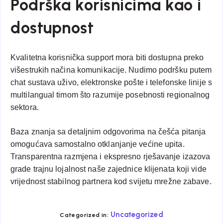
Podrška korisnicima kao i
dostupnost
Kvalitetna korisnička support mora biti dostupna preko
višestrukih načina komunikacije. Nudimo podršku putem
chat sustava uživo, elektronske pošte i telefonske linije s
multilangual timom što razumije posebnosti regionalnog
sektora.
Baza znanja sa detaljnim odgovorima na češća pitanja
omogućava samostalno otklanjanje većine upita.
Transparentna razmjena i ekspresno rješavanje izazova
grade trajnu lojalnost naše zajednice klijenata koji vide
vrijednost stabilnog partnera kod svijetu mrežne zabave.
Uncategorized
Categorized in: