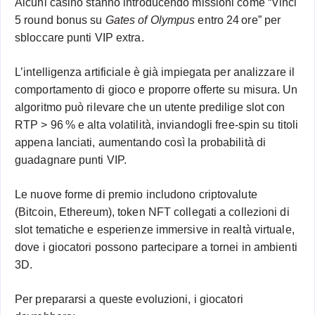
Alcuni casinò stanno introducendo missioni come “Vinci
5 round bonus su
Gates of Olympus
entro 24 ore” per
sbloccare punti VIP extra.
L’intelligenza artificiale è già impiegata per analizzare il
comportamento di gioco e proporre offerte su misura. Un
algoritmo può rilevare che un utente predilige slot con
RTP > 96 % e alta volatilità, inviandogli free‑spin su titoli
appena lanciati, aumentando così la probabilità di
guadagnare punti VIP.
Le nuove forme di premio includono criptovalute
(Bitcoin, Ethereum), token NFT collegati a collezioni di
slot tematiche e esperienze immersive in realtà virtuale,
dove i giocatori possono partecipare a tornei in ambienti
3D.
Per prepararsi a queste evoluzioni, i giocatori