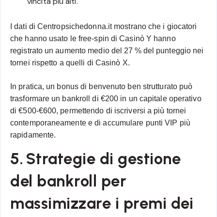
vincita più alti.
I dati di Centropsichedonna.it mostrano che i giocatori
che hanno usato le free‑spin di Casinò Y hanno
registrato un aumento medio del 27 % del punteggio nei
tornei rispetto a quelli di Casinò X.
In pratica, un bonus di benvenuto ben strutturato può
trasformare un bankroll di €200 in un capitale operativo
di €500‑€600, permettendo di iscriversi a più tornei
contemporaneamente e di accumulare punti VIP più
rapidamente.
5. Strategie di gestione
del bankroll per
massimizzare i premi dei