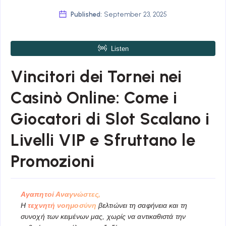
Published:
September 23, 2025
Vincitori dei Tornei nei
Casinò Online: Come i
Giocatori di Slot Scalano i
Livelli VIP e Sfruttano le
Promozioni
Αγαπητοί Αναγνώστες,
Η
τεχνητή νοημοσύνη
βελτιώνει τη σαφήνεια και τη
συνοχή των κειμένων μας, χωρίς να αντικαθιστά την