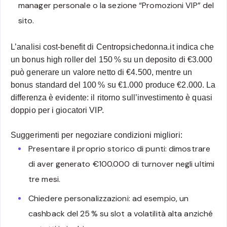
manager personale o la sezione “Promozioni VIP” del
sito.
L’analisi cost‑benefit di Centropsichedonna.it indica che
un bonus high roller del 150 % su un deposito di €3.000
può generare un valore netto di €4.500, mentre un
bonus standard del 100 % su €1.000 produce €2.000. La
differenza è evidente: il ritorno sull’investimento è quasi
doppio per i giocatori VIP.
Suggerimenti per negoziare condizioni migliori:
Presentare il proprio storico di punti: dimostrare
di aver generato €100.000 di turnover negli ultimi
tre mesi.
Chiedere personalizzazioni: ad esempio, un
cashback del 25 % su slot a volatilità alta anziché