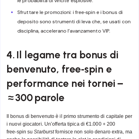
le probabilità di vincite esplosive.
Sfruttare le promozioni: i free‑spin e i bonus di
deposito sono strumenti di leva che, se usati con
disciplina, accelerano l’avanzamento VIP.
4. Il legame tra bonus di
benvenuto, free‑spin e
performance nei tornei –
≈ 300 parole
Il bonus di benvenuto è il primo strumento di capitale per
i nuovi giocatori. Un’offerta tipica di €1.000 + 200
free‑spin su
Starburst
fornisce non solo denaro extra, ma