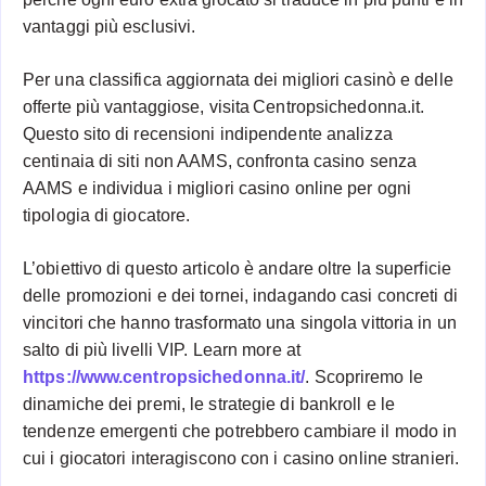
vantaggi più esclusivi.
Per una classifica aggiornata dei migliori casinò e delle
offerte più vantaggiose, visita Centropsichedonna.it.
Questo sito di recensioni indipendente analizza
centinaia di siti non AAMS, confronta casino senza
AAMS e individua i migliori casino online per ogni
tipologia di giocatore.
L’obiettivo di questo articolo è andare oltre la superficie
delle promozioni e dei tornei, indagando casi concreti di
vincitori che hanno trasformato una singola vittoria in un
salto di più livelli VIP. Learn more at
https://www.centropsichedonna.it/
. Scopriremo le
dinamiche dei premi, le strategie di bankroll e le
tendenze emergenti che potrebbero cambiare il modo in
cui i giocatori interagiscono con i casino online stranieri.