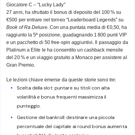
Giocatore C – “Lucky Lady”
27 anni, ha sfruttato il bonus di deposito del 100 % su
€500 per entrare nel torneo “Leaderboard Legends” su
Book of Ra Deluxe
. Con una puntata media di €0,50, ha
raggiunto la 5ª posizione, guadagnando 1 800 punti VIP
e un pacchetto di 50 free‑spin aggiuntivi. Il passaggio da
Platinum a Elite le ha consentito un cashback mensile
del 20 % e un viaggio gratuito a Monaco per assistere al
Gran Premio.
Le lezioni chiave emerse da queste storie sono tre:
Scelta della slot: puntare su titoli con alta
volatilità e bonus frequenti massimizza il
punteggio.
Gestione del bankroll: destinare una piccola
percentuale del capitale ai round bonus aumenta