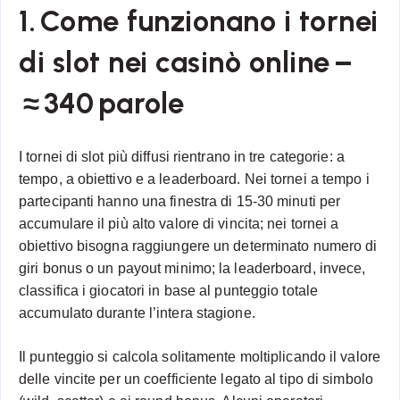
1. Come funzionano i tornei
di slot nei casinò online –
≈ 340 parole
I tornei di slot più diffusi rientrano in tre categorie: a
tempo, a obiettivo e a leaderboard. Nei tornei a tempo i
partecipanti hanno una finestra di 15‑30 minuti per
accumulare il più alto valore di vincita; nei tornei a
obiettivo bisogna raggiungere un determinato numero di
giri bonus o un payout minimo; la leaderboard, invece,
classifica i giocatori in base al punteggio totale
accumulato durante l’intera stagione.
Il punteggio si calcola solitamente moltiplicando il valore
delle vincite per un coefficiente legato al tipo di simbolo