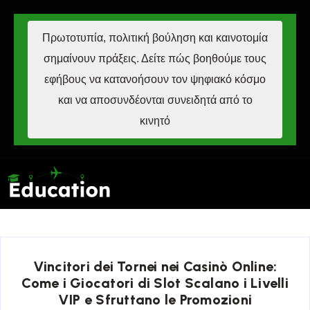
Πρωτοτυπία, πολιτική βούληση και καινοτομία
σημαίνουν πράξεις. Δείτε πώς βοηθούμε τους
εφήβους να κατανοήσουν τον ψηφιακό κόσμο
και να αποσυνδέονται συνειδητά από το
κινητό
Vincitori dei Tornei nei Casinò Online:
Come i Giocatori di Slot Scalano i Livelli
VIP e Sfruttano le Promozioni