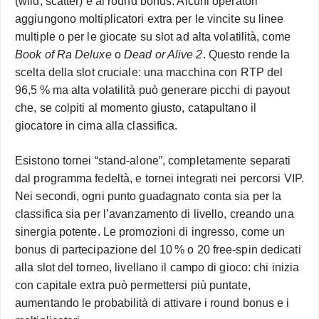
(wild, scatter) e ai round bonus. Alcuni operatori
aggiungono moltiplicatori extra per le vincite su linee
multiple o per le giocate su slot ad alta volatilità, come
Book of Ra Deluxe
o
Dead or Alive 2
. Questo rende la
scelta della slot cruciale: una macchina con RTP del
96,5 % ma alta volatilità può generare picchi di payout
che, se colpiti al momento giusto, catapultano il
giocatore in cima alla classifica.
Esistono tornei “stand‑alone”, completamente separati
dal programma fedeltà, e tornei integrati nei percorsi VIP.
Nei secondi, ogni punto guadagnato conta sia per la
classifica sia per l’avanzamento di livello, creando una
sinergia potente. Le promozioni di ingresso, come un
bonus di partecipazione del 10 % o 20 free‑spin dedicati
alla slot del torneo, livellano il campo di gioco: chi inizia
con capitale extra può permettersi più puntate,
aumentando le probabilità di attivare i round bonus e i