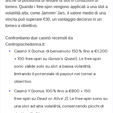
anche la possibilità di testare la slot in condizioni di
torneo. Quando i free‑spin vengono applicati a una slot a
volatilità alta, come
Jammin’ Jars
, il valore medio di una
vincita può superare €30, un vantaggio decisivo in un
torneo a obiettivo.
Confrontiamo due casinò recensiti da
Centropsichedonna.it:
Casinò X (bonus di benvenuto 150 % fino a €1.200
+ 100 free‑spin su
Gonzo’s Quest
). Le free‑spin
sono valide solo su slot a bassa volatilità,
limitando il potenziale di payout nei tornei a
obiettivo.
Casinò Y (bonus 100 % fino a €800 + 150
free‑spin su
Dead or Alive 2
). Le free‑spin sono su
una slot ad alta volatilità, consentendo picchi di