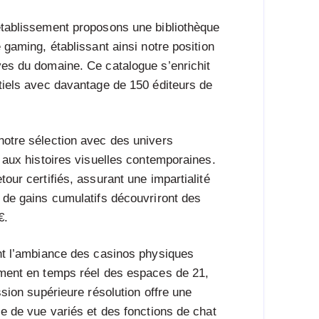
’établissement proposons une bibliothèque
gaming, établissant ainsi notre position
es du domaine. Ce catalogue s’enrichit
tiels avec davantage de 150 éditeurs de
otre sélection avec des univers
 aux histoires visuelles contemporaines.
our certifiés, assurant une impartialité
 de gains cumulatifs découvriront des
€.
nt l’ambiance des casinos physiques
iment en temps réel des espaces de 21,
sion supérieure résolution offre une
e de vue variés et des fonctions de chat