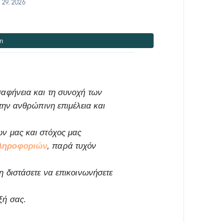
29, 2026
σαφήνεια και τη συνοχή των
την ανθρώπινη επιμέλεια και
ν μας και στόχος μας
ληροφοριών
, παρά τυχόν
μη διστάσετε να επικοινωνήσετε
ξή σας.