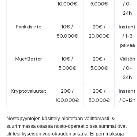
10,000€
5,000€
/ 0-
24h
Pankkisiirto
10€ /
20€ /
Instant
50,000€
20,000€
/ 1-3
päivää
MuchBetter
10€ /
20€ /
Välitön
5,000€
5,000€
/ 0-
24h
Kryptovaluutat
20€ /
20€ /
Instant
100,000€
50,000€
/ 0-12h
Nostopyyntöjen käsittely aloitetaan välittömästi, &
suurimmassa osassa nosto-operaatioissa summat ovat
tilillesi kyseisen vuorokauden aikana. Ei peri maksuja