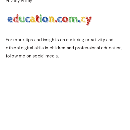
Privacy Policy
For more tips and insights on nurturing creativity and
ethical digital skills in children and professional education,
follow me on social media.