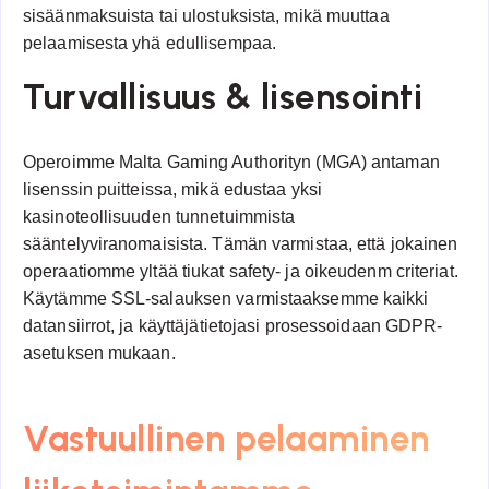
sisäänmaksuista tai ulostuksista, mikä muuttaa
pelaamisesta yhä edullisempaa.
Turvallisuus & lisensointi
Operoimme Malta Gaming Authorityn (MGA) antaman
lisenssin puitteissa, mikä edustaa yksi
kasinoteollisuuden tunnetuimmista
sääntelyviranomaisista. Tämän varmistaa, että jokainen
operaatiomme yltää tiukat safety- ja oikeudenm criteriat.
Käytämme SSL-salauksen varmistaaksemme kaikki
datansiirrot, ja käyttäjätietojasi prosessoidaan GDPR-
asetuksen mukaan.
Vastuullinen pelaaminen