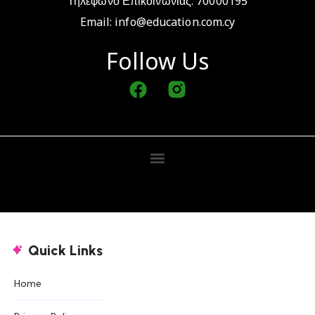
Τηλέφωνο Επικοινωνίας: 70000195
Email:
info@education.com.cy
Follow Us
Quick Links
Home