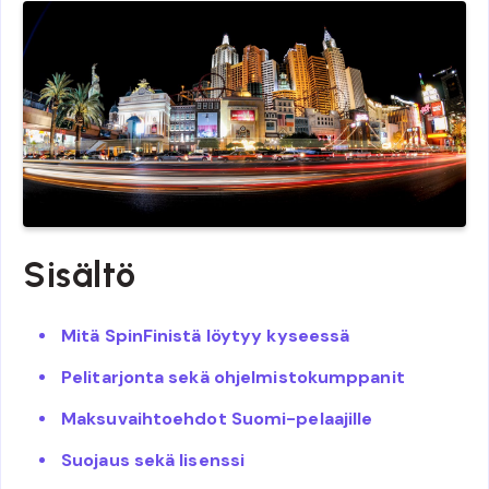
Sisältö
Mitä SpinFinistä löytyy kyseessä
Pelitarjonta sekä ohjelmistokumppanit
Maksuvaihtoehdot Suomi-pelaajille
Suojaus sekä lisenssi