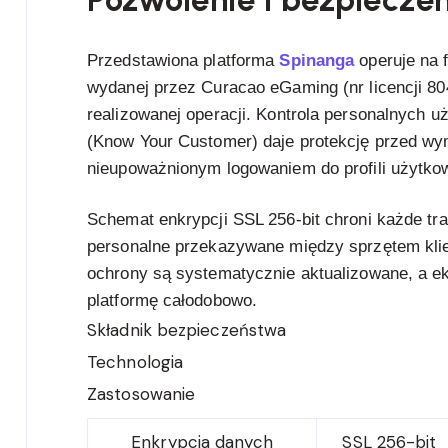
Przedstawiona platforma
Spinanga
operuje na 
wydanej przez Curacao eGaming (nr licencji 80
realizowanej operacji. Kontrola personalnych
(Know Your Customer) daje protekcję przed wy
nieupoważnionym logowaniem do profili użytko
Schemat enkrypcji SSL 256-bit chroni każde tra
personalne przekazywane między sprzętem klie
ochrony są systematycznie aktualizowane, a e
platformę całodobowo.
Składnik bezpieczeństwa
Technologia
Zastosowanie
Enkrypcja danych
SSL 256-bit