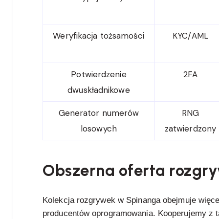
Weryfikacja tożsamości
KYC/AML
Potwierdzenie
2FA
dwuskładnikowe
Generator numerów
RNG
losowych
zatwierdzony
Obszerna oferta rozgr
Kolekcja rozgrywek w Spinanga obejmuje więce
producentów oprogramowania. Kooperujemy z ta