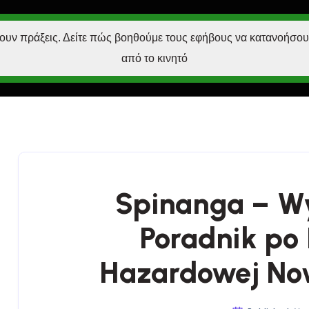
νουν πράξεις. Δείτε πώς βοηθούμε τους εφήβους να κατανοήσου
από το κινητό
Spinanga – W
Poradnik po 
Hazardowej Now