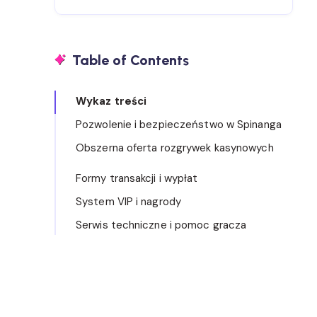
Table of Contents
Wykaz treści
Pozwolenie i bezpieczeństwo w Spinanga
Obszerna oferta rozgrywek kasynowych
Formy transakcji i wypłat
System VIP i nagrody
Serwis techniczne i pomoc gracza