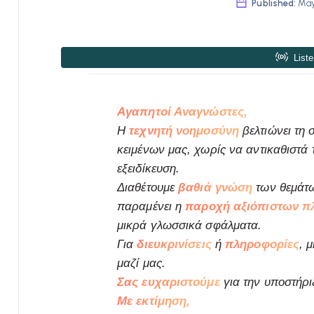
Published:
May 
Αγαπητοί Αναγνώστες,
Η
τεχνητή νοημοσύνη
βελτιώνει τη 
κειμένων μας, χωρίς να αντικαθιστά 
εξειδίκευση.
Διαθέτουμε
βαθιά γνώση
των θεμάτω
παραμένει η
παροχή αξιόπιστων π
μικρά γλωσσικά σφάλματα.
Για
διευκρινίσεις
ή
πληροφορίες
, 
μαζί μας.
Σας ευχαριστούμε
για την υποστήρι
Με εκτίμηση,