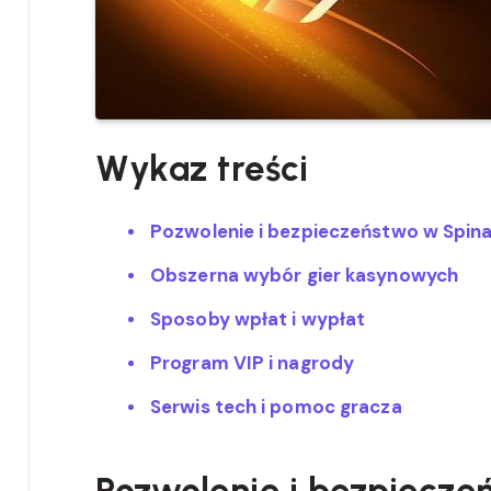
Wykaz treści
Pozwolenie i bezpieczeństwo w Spin
Obszerna wybór gier kasynowych
Sposoby wpłat i wypłat
Program VIP i nagrody
Serwis tech i pomoc gracza
Pozwolenie i bezpiecz