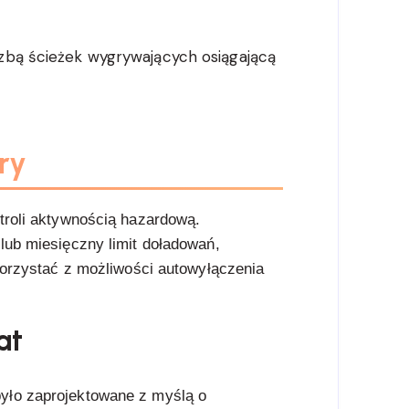
zbą ścieżek wygrywających osiągającą
ry
troli aktywnością hazardową.
lub miesięczny limit doładowań,
korzystać z możliwości autowyłączenia
at
yło zaprojektowane z myślą o