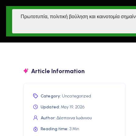
Πρωτοτυπία, πολιτική βούληση και καινοτομία σημαί
Article Information
Category:
Uncategorized
Updated:
May 19, 2026
Author:
Δέσποινα Ιωάννου
Reading time:
3 Min