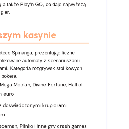
g a także Play’n GO, co daje najwyższą
gier.
szym kasynie
otece Spinanga, prezentując liczne
plikowane automaty z scenariuszami
jami. Kategoria rozgrywek stolikowych
z pokera.
Mega Moolah, Divine Fortune, Hall of
n euro
z doświadczonymi krupierami
tym
aceman, Plinko i inne gry crash games