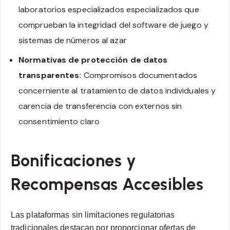
laboratorios especializados especializados que
comprueban la integridad del software de juego y
sistemas de números al azar
Normativas de protección de datos
transparentes:
Compromisos documentados
concerniente al tratamiento de datos individuales y
carencia de transferencia con externos sin
consentimiento claro
Bonificaciones y
Recompensas Accesibles
Las plataformas sin limitaciones regulatorias
tradicionales destacan por proporcionar ofertas de