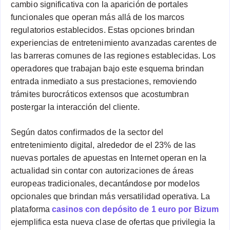
cambio significativa con la aparición de portales
funcionales que operan más allá de los marcos
regulatorios establecidos. Estas opciones brindan
experiencias de entretenimiento avanzadas carentes de
las barreras comunes de las regiones establecidas. Los
operadores que trabajan bajo este esquema brindan
entrada inmediato a sus prestaciones, removiendo
trámites burocráticos extensos que acostumbran
postergar la interacción del cliente.
Según datos confirmados de la sector del
entretenimiento digital, alrededor de el 23% de las
nuevas portales de apuestas en Internet operan en la
actualidad sin contar con autorizaciones de áreas
europeas tradicionales, decantándose por modelos
opcionales que brindan más versatilidad operativa. La
plataforma
casinos con depósito de 1 euro por Bizum
ejemplifica esta nueva clase de ofertas que privilegia la