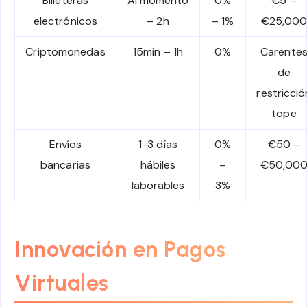
Billeteras
Al momento
0%
€5 –
electrónicos
– 2h
– 1%
€25,00
Criptomonedas
15min – 1h
0%
Carente
de
restricció
tope
Envíos
1-3 días
0%
€50 –
bancarias
hábiles
–
€50,00
laborables
3%
Innovación en Pagos
Virtuales