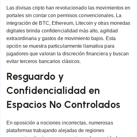
Las divisas cripto han revolucionado las movimientos en
portales sin contar con permisos convencionales. La
integración de BTC, Ethereum, Litecoin y otras monedas
digitales brinda confidencialidad más alto, agilidad
extraordinaria y gastos de movimiento bajos. Esta
opción se muestra particularmente llamativa para
jugadores que valoran la discreción financiera y buscan
evitar terceros bancarios clásicos.
Resguardo y
Confidencialidad en
Espacios No Controlados
En oposición a nociones incorrectas, numerosas
plataformas trabajando alejadas de regiones