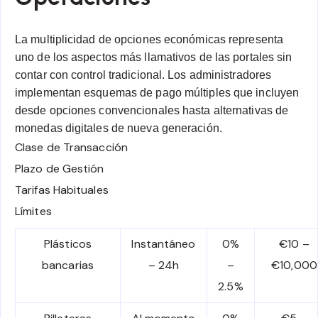
La multiplicidad de opciones económicas representa
uno de los aspectos más llamativos de las portales sin
contar con control tradicional. Los administradores
implementan esquemas de pago múltiples que incluyen
desde opciones convencionales hasta alternativas de
monedas digitales de nueva generación.
Clase de Transacción
Plazo de Gestión
Tarifas Habituales
Límites
Plásticos
Instantáneo
0%
€10 –
bancarias
– 24h
–
€10,000
2.5%