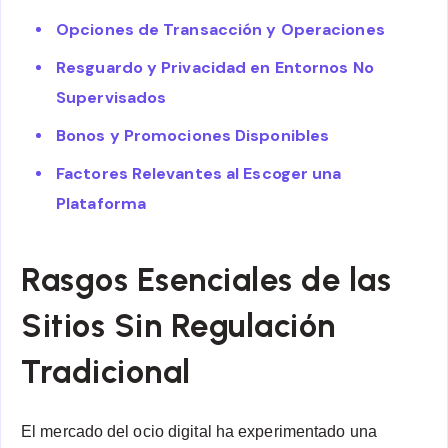
Opciones de Transacción y Operaciones
Resguardo y Privacidad en Entornos No
Supervisados
Bonos y Promociones Disponibles
Factores Relevantes al Escoger una
Plataforma
Rasgos Esenciales de las
Sitios Sin Regulación
Tradicional
El mercado del ocio digital ha experimentado una