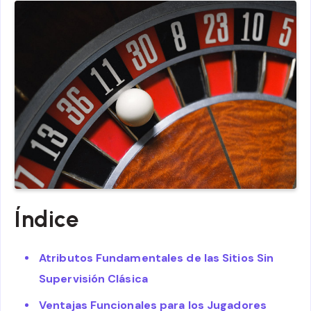
Índice
Atributos Fundamentales de las Sitios Sin
Supervisión Clásica
Ventajas Funcionales para los Jugadores