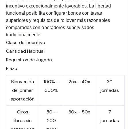
incentivo excepcionalmente favorables. La libertad
funcional posibilita configurar bonos con tasas
superiores y requisitos de rollover más razonables
comparados con operadores supervisados
tradicionalmente.
Clase de Incentivo
Cantidad Habitual
Requisitos de Jugada
Plazo
Bienvenida
100% –
25x – 40x
30
del primer
300%
jornadas
aportación
Giros
50 –
30x – 50x
7
libres sin
200
jornadas