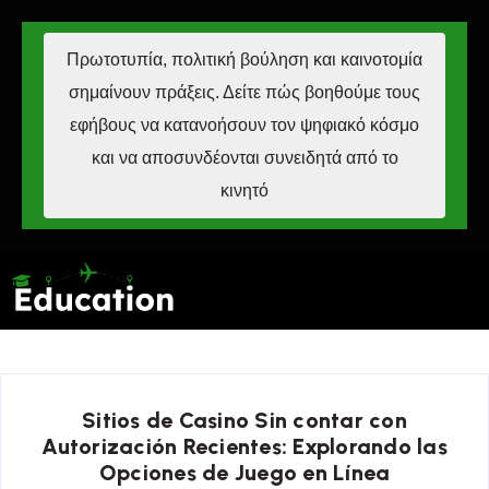
Πρωτοτυπία, πολιτική βούληση και καινοτομία
σημαίνουν πράξεις. Δείτε πώς βοηθούμε τους
εφήβους να κατανοήσουν τον ψηφιακό κόσμο
και να αποσυνδέονται συνειδητά από το
κινητό
Sitios de Casino Sin contar con
Autorización Recientes: Explorando las
Opciones de Juego en Línea