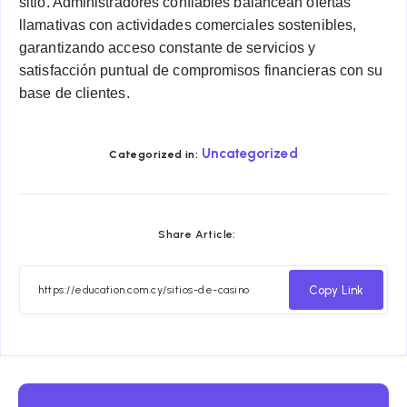
sitio. Administradores confiables balancean ofertas
llamativas con actividades comerciales sostenibles,
garantizando acceso constante de servicios y
satisfacción puntual de compromisos financieras con su
base de clientes.
Uncategorized
Categorized in:
Share Article:
Copy Link