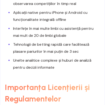
observarea competițiilor în timp real
Aplicații native pentru iPhone și Android cu
funcționalitate integrală offline
Interfețe în mai multe limbi cu asistență pentru
mai mult de 20 de limbi globale
Tehnologii de betting rapidă care facilitează
plasare pariurilor în mai puțin de 3 sec
Unelte analitice complexe și huburi de analiză
pentru decizii informate
Importanța Licențierii și
Regulamentelor