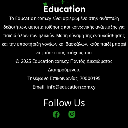
Το Education.com.cy είναι αφιερωμένο στην ανάπτυξη
δεξιοτήτων, αυτοπεποίθησης και κοινωνικής ανάπτυξης για
παιδιά όλων των ηλικιών. Με τη δύναμη της ενσυναίσθησης
και την υποστήριξη γονέων και δασκάλων, κάθε παιδί μπορεί
να φτάσει τους στόχους του.
© 2025 Education.com.cy. Παντός Δικαιώματος
Διατηρούμενου.
Τηλέφωνο Επικοινωνίας: 70000195
Email:
info@education.com.cy
Follow Us