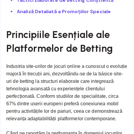
Tactici Elaborate de Betting Conștientă
Analiză Detaliată a Promoțiilor Speciale
Principiile Esențiale ale
Platformelor de Betting
Industria site-urilor de jocuri online a cunoscut o evoluție
majoră în trecuții ani, dezvoltându-se de la básice site-
uri de betting la structuri elaborate care integrează
tehnologia avansată cu experiențele clientului
perfecționată. Conform studiilor de specialitate, circa
67% dintre userii europeni preferă conexiunea mobil
pentru activitățile lor de pariuri, ceea ce demonstrează
relevanța adaptabilității platformelor contemporane.
Când ne raportăm la performanța în domeniul jocurilor