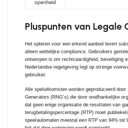
openheid
Pluspunten van Legale 
Het opteren voor een erkend aanbod levert subst
alleen wettelijke compliance. Gebruikers genie
ontworpen is om rechtvaardigheid, beveiliging 
Nederlandse regelgeving legt op strenge voorwaar
gebruiker.
Alle speluitkomsten worden geproduceerd do
Generators (RNG’s) die door onafhankelijke orga
dat geen enige organisatie de resultaten van g
terugbetalingspercentage (RTP) moet publiekeli
speelautomaten meestal een RTP van 94% tot 97
feit dat door wetgeving wordt nageleefd.