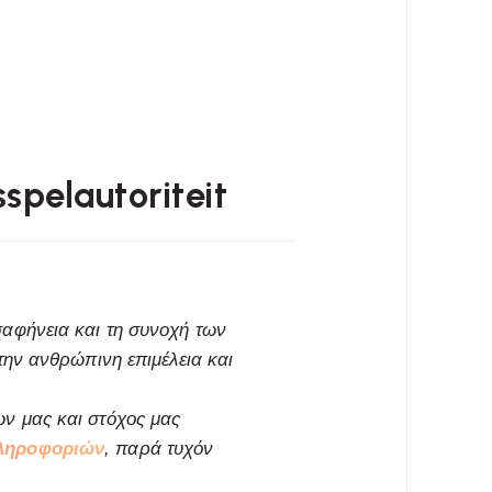
spelautoriteit
σαφήνεια και τη συνοχή των
την ανθρώπινη επιμέλεια και
ν μας και στόχος μας
ληροφοριών
, παρά τυχόν