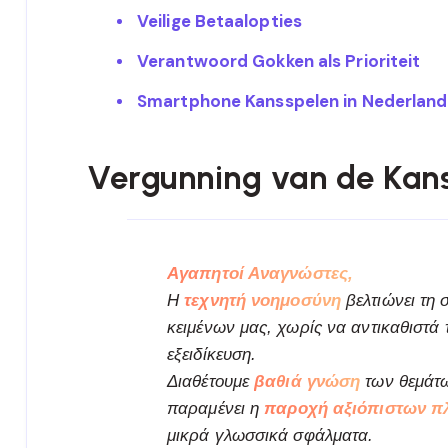
Veilige Betaalopties
Verantwoord Gokken als Prioriteit
Smartphone Kansspelen in Nederland
Vergunning van de Kans
Αγαπητοί Αναγνώστες,
Η
τεχνητή νοημοσύνη
βελτιώνει τη 
κειμένων μας, χωρίς να αντικαθιστά 
εξειδίκευση.
Διαθέτουμε
βαθιά γνώση
των θεμάτω
παραμένει η
παροχή αξιόπιστων π
μικρά γλωσσικά σφάλματα.