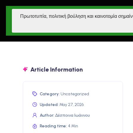
Πρωτοτυπία, πολιτική βούληση και καινοτομία σημαί
Article Information
Category:
Uncategorized
Updated:
May 27, 2026
Author:
Δέσποινα Ιωάννου
Reading time:
4 Min