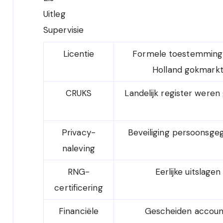
Uitleg
Supervisie
Licentie
Formele toestemming
Holland gokmark
CRUKS
Landelijk register weren
Privacy-
Beveiliging persoonsge
naleving
RNG-
Eerlijke uitslagen
certificering
Financiële
Gescheiden accoun