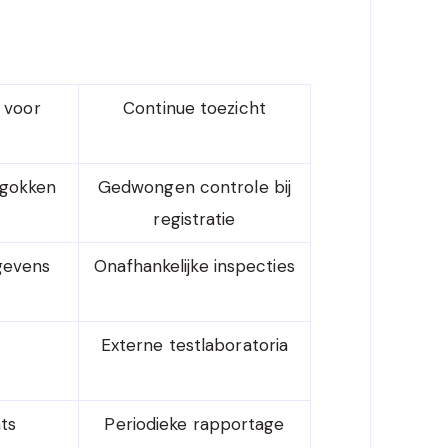
 voor
Continue toezicht
t
 gokken
Gedwongen controle bij
registratie
gevens
Onafhankelijke inspecties
Externe testlaboratoria
ts
Periodieke rapportage