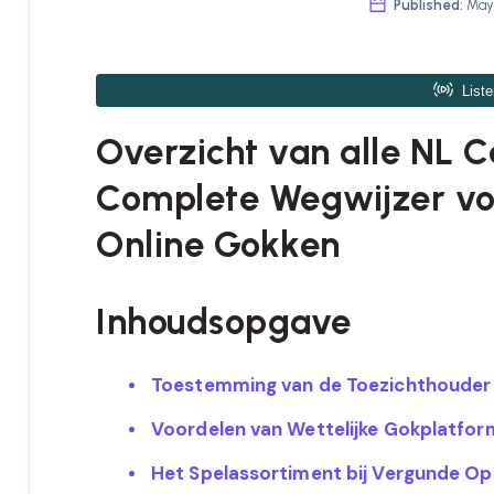
Published:
May 
Overzicht van alle NL C
Complete Wegwijzer vo
Online Gokken
Inhoudsopgave
Toestemming van de Toezichthouder
Voordelen van Wettelijke Gokplatfor
Het Spelassortiment bij Vergunde Op