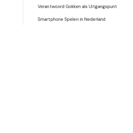
Verantwoord Gokken als Uitgangspunt
Smartphone Spelen in Nederland