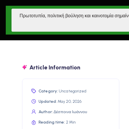
Πρωτοτυπία, πολιτική βούληση και καινοτομία σημαί
Article Information
Category:
Uncategorized
Updated:
May 20, 2026
Author:
Δέσποινα Ιωάννου
Reading time:
2 Min