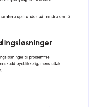
ennomføre spillrunder på mindre enn 5
lingsløsninger
ngsløsninger til problemfrie
innskudd øyeblikkelig, mens uttak
r.