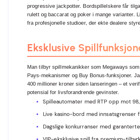
progressive jackpotter. Bordspillelskere får tilga
rulett og baccarat og poker i mange varianter. 
fra profesjonelle studioer, der ekte dealere styrer
Eksklusive Spillfunksjon
Man tilbyr spillmekanikker som Megaways som h
Pays-mekanismer og Buy Bonus-funksjoner. Jac
400 millioner kroner siden lanseringen – et veri
potensial for livsforandrende gevinster.
Spilleautomater med RTP opp mot 98,5
Live kasino-bord med innsatsgrenser f
Dagslige konkurranser med garantert
VIP-eksklusive spill fra premium-tilbyde