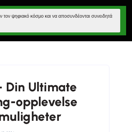
ν τον ψηφιακό κόσμο και να αποσυνδέονται συνειδητά
– Din Ultimate
ng-opplevelse
muligheter