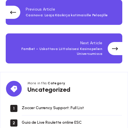
Previous Article
Casinova: Laaja Käsikirja kotimaisille Pelaajille
Next Article
FamBet – Uskottava Liittolaisesi Kasinopelien
Universumissa
More in this
Category
Uncategorized
Zoccer Currency Support: Full List
1
Guia de Live Roulette online ESC
2