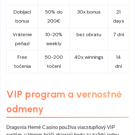
Dobíjací
50% do
30x bonus
21
bonus
200€
days
Vrátenie
10-20%
bez obratu
7 dní
peňazí
weekly
Free
50-200
40x winnings
14
točenia
točení
dní
VIP program a vernostné
odmeny
Dragonia Herné Casino používa viacstupňový VIP
systém, v ktorom hráči zbierajú body za každú jednu