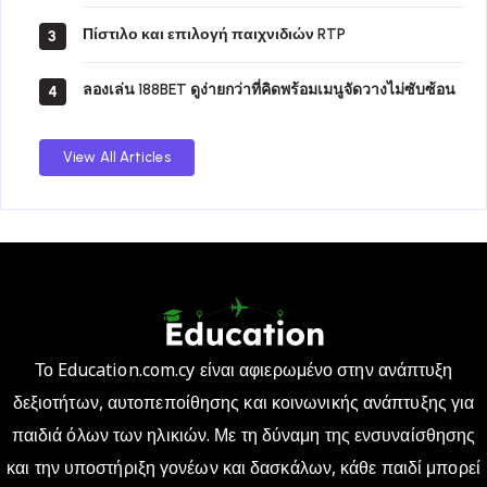
Πίστιλο και επιλογή παιχνιδιών RTP
3
ลองเล่น 188BET ดูง่ายกว่าที่คิดพร้อมเมนูจัดวางไม่ซับซ้อน
4
View All Articles
Το Education.com.cy είναι αφιερωμένο στην ανάπτυξη
δεξιοτήτων, αυτοπεποίθησης και κοινωνικής ανάπτυξης για
παιδιά όλων των ηλικιών. Με τη δύναμη της ενσυναίσθησης
και την υποστήριξη γονέων και δασκάλων, κάθε παιδί μπορεί