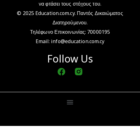
να φτάσει τους στόχους του.
© 2025 Education.com.cy. Παντός Δικαιώματος
Διατηρούμενου.
Τηλέφωνο Επικοινωνίας: 70000195
Email:
info@education.com.cy
Follow Us