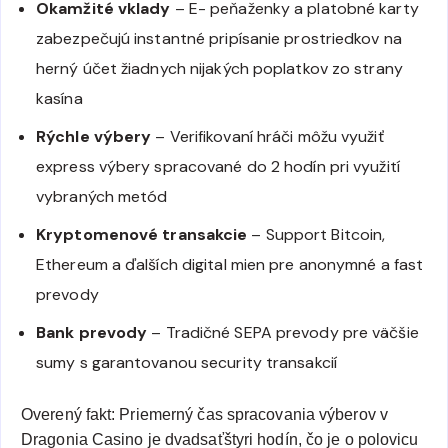
Okamžité vklady
– E- peňaženky a platobné karty
zabezpečujú instantné pripísanie prostriedkov na
herný účet žiadnych nijakých poplatkov zo strany
kasína
Rýchle výbery
– Verifikovaní hráči môžu využiť
express výbery spracované do 2 hodín pri využití
vybraných metód
Kryptomenové transakcie
– Support Bitcoin,
Ethereum a ďalších digital mien pre anonymné a fast
prevody
Bank prevody
– Tradičné SEPA prevody pre väčšie
sumy s garantovanou security transakcií
Overený fakt: Priemerný čas spracovania výberov v
Dragonia Casino je dvadsaťštyri hodín, čo je o polovicu