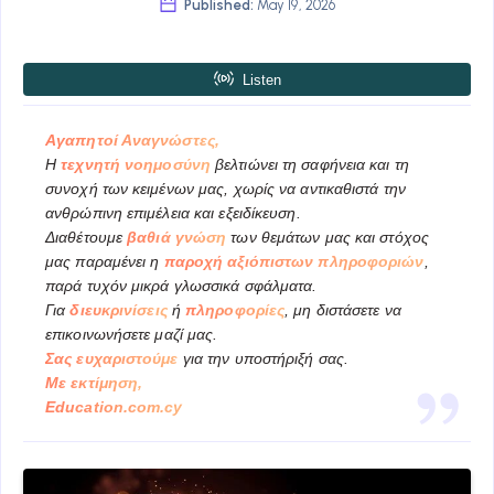
Published:
May 19, 2026
Αγαπητοί Αναγνώστες,
Η
τεχνητή νοημοσύνη
βελτιώνει τη σαφήνεια και τη
συνοχή των κειμένων μας, χωρίς να αντικαθιστά την
ανθρώπινη επιμέλεια και εξειδίκευση.
Διαθέτουμε
βαθιά γνώση
των θεμάτων μας και στόχος
μας παραμένει η
παροχή αξιόπιστων πληροφοριών
,
παρά τυχόν μικρά γλωσσικά σφάλματα.
Για
διευκρινίσεις
ή
πληροφορίες
, μη διστάσετε να
επικοινωνήσετε μαζί μας.
Σας ευχαριστούμε
για την υποστήριξή σας.
Με εκτίμηση,
Education.com.cy