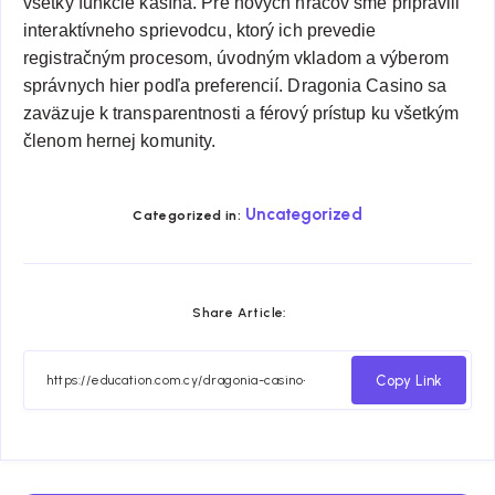
všetky funkcie kasína. Pre nových hráčov sme pripravili
interaktívneho sprievodcu, ktorý ich prevedie
registračným procesom, úvodným vkladom a výberom
správnych hier podľa preferencií. Dragonia Casino sa
zaväzuje k transparentnosti a férový prístup ku všetkým
členom hernej komunity.
Uncategorized
Categorized in:
Share Article:
Copy Link