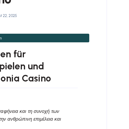
t 22, 2025
en für
pielen und
gonia Casino
σαφήνεια και τη συνοχή των
την ανθρώπινη επιμέλεια και