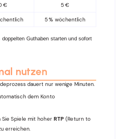
0 €
5 €
chentlich
5 % wöchentlich
 doppelten Guthaben starten und sofort
mal nutzen
eprozess dauert nur wenige Minuten.
utomatisch dem Konto
 Sie Spiele mit hoher
RTP
(Return to
zu erreichen.