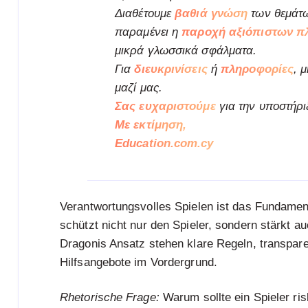
Διαθέτουμε
βαθιά γνώση
των θεμάτω
παραμένει η
παροχή αξιόπιστων π
μικρά γλωσσικά σφάλματα.
Για
διευκρινίσεις
ή
πληροφορίες
, 
μαζί μας.
Σας ευχαριστούμε
για την υποστήρι
Με εκτίμηση,
Education.com.cy
Verantwortungsvolles Spielen ist das Fundamen
schützt nicht nur den Spieler, sondern stärkt au
Dragonis Ansatz stehen klare Regeln, transpare
Hilfsangebote im Vordergrund.
Rhetorische Frage:
Warum sollte ein Spieler ris