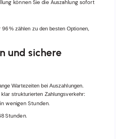
lung können Sie die Auszahlung sofort
 96 % zählen zu den besten Optionen,
n und sichere
lange Wartezeiten bei Auszahlungen.
klar strukturierten Zahlungsverkehr:
 in wenigen Stunden.
48 Stunden.