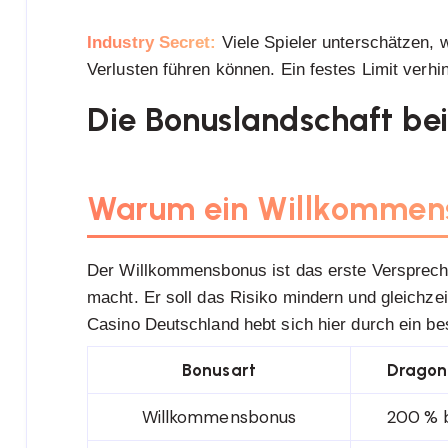
Industry Secret:
Viele Spieler unterschätzen, 
Verlusten führen können. Ein festes Limit verhi
Die Bonuslandschaft be
Warum ein Willkommens
Der Willkommensbonus ist das erste Versprech
macht. Er soll das Risiko mindern und gleichzei
Casino Deutschland hebt sich hier durch ein b
Bonusart
Dragon
Willkommensbonus
200 % 