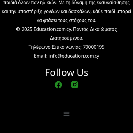
παιδιά όλων των ηλικιών. Με τη δύναμη της ενσυναίσθησης
και την υποστήριξη γονέων και δασκάλων, κάθε παιδί μπορεί
να φτάσει τους στόχους του.
© 2025 Education.com.cy. Παντός Δικαιώματος
Διατηρούμενου.
Τηλέφωνο Επικοινωνίας: 70000195
Email:
info@education.com.cy
Follow Us