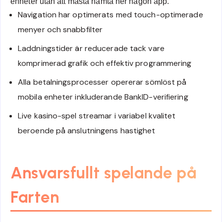
enheter utan att måsta hämta ner någon app.
Navigation har optimerats med touch-optimerade
menyer och snabbfilter
Laddningstider är reducerade tack vare
komprimerad grafik och effektiv programmering
Alla betalningsprocesser opererar sömlöst på
mobila enheter inkluderande BankID-verifiering
Live kasino-spel streamar i variabel kvalitet
beroende på anslutningens hastighet
Ansvarsfullt spelande på
Farten