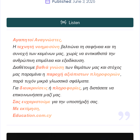
Published:
June 3, 2026
Αγαπητοί Αναγνώστες,
Η
τεχνητή νοημοσύνη
βελτιώνει τη σαφήνεια και τη
συνοχή των κειμένων μας, χωρίς να αντικαθιστά την
ανθρώπινη επιμέλεια και εξειδίκευση.
Διαθέτουμε
βαθιά γνώση
των θεμάτων μας και στόχος
μας παραμένει η
παροχή αξιόπιστων πληροφοριών
,
παρά τυχόν μικρά γλωσσικά σφάλματα.
Για
διευκρινίσεις
ή
πληροφορίες
, μη διστάσετε να
επικοινωνήσετε μαζί μας.
Σας ευχαριστούμε
για την υποστήριξή σας.
Με εκτίμηση,
Education.com.cy