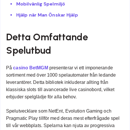
Mobilvänlig Spelmiljö
Hjälp när Man Önskar Hjälp
Detta Omfattande
Spelutbud
På
casino BetMGM
presenterar vi ett imponerande
sortiment med över 1000 spelautomater från ledande
leverantörer. Detta bibliotek inkluderar allting från
klassiska slots till avancerade live casinobord, vilket
erbjuder spelglädje för alla behov.
Spelutvecklare som NetEnt, Evolution Gaming och
Pragmatic Play tillför med deras mest efterfrågade spel
till vår webbplats. Spelarna kan njuta av progressiva