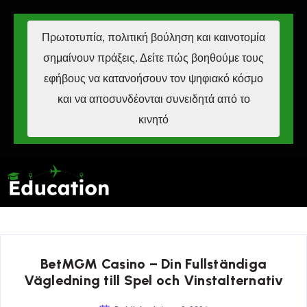
Πρωτοτυπία, πολιτική βούληση και καινοτομία
σημαίνουν πράξεις. Δείτε πώς βοηθούμε τους
εφήβους να κατανοήσουν τον ψηφιακό κόσμο
και να αποσυνδέονται συνειδητά από το
κινητό
BetMGM Casino – Din Fullständiga
Vägledning till Spel och Vinstalternativ