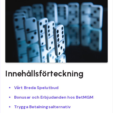
Innehållsförteckning
Vårt Breda Spelutbud
Bonusar och Erbjudanden hos BetMGM
Trygga Betalningsalternativ