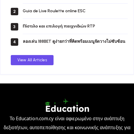
Guia de Live Roulette online ESC
2
Πίστιλο και επιλογή παιχνιδιών RTP
3
ลองเล่น 188BET ดูง่ายกว่าที่คิดพร้อมเมนูจัดวางไม่ซับซ้อน
4
View All Articles
Το Education.com.cy είναι αφιερωμένο στην ανάπτυξη
δεξιοτήτων, αυτοπεποίθησης και κοινωνικής ανάπτυξης για