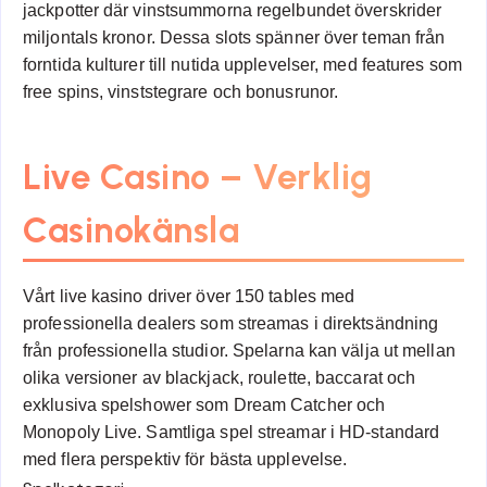
jackpotter där vinstsummorna regelbundet överskrider
miljontals kronor. Dessa slots spänner över teman från
forntida kulturer till nutida upplevelser, med features som
free spins, vinststegrare och bonusrunor.
Live Casino – Verklig
Casinokänsla
Vårt live kasino driver över 150 tables med
professionella dealers som streamas i direktsändning
från professionella studior. Spelarna kan välja ut mellan
olika versioner av blackjack, roulette, baccarat och
exklusiva spelshower som Dream Catcher och
Monopoly Live. Samtliga spel streamar i HD-standard
med flera perspektiv för bästa upplevelse.