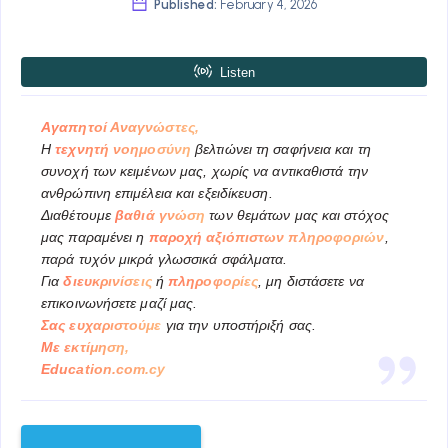
Published:
February 4, 2026
Αγαπητοί Αναγνώστες,
Η
τεχνητή νοημοσύνη
βελτιώνει τη σαφήνεια και τη
συνοχή των κειμένων μας, χωρίς να αντικαθιστά την
ανθρώπινη επιμέλεια και εξειδίκευση.
Διαθέτουμε
βαθιά γνώση
των θεμάτων μας και στόχος
μας παραμένει η
παροχή αξιόπιστων πληροφοριών
,
παρά τυχόν μικρά γλωσσικά σφάλματα.
Για
διευκρινίσεις
ή
πληροφορίες
, μη διστάσετε να
επικοινωνήσετε μαζί μας.
Σας ευχαριστούμε
για την υποστήριξή σας.
Με εκτίμηση,
Education.com.cy