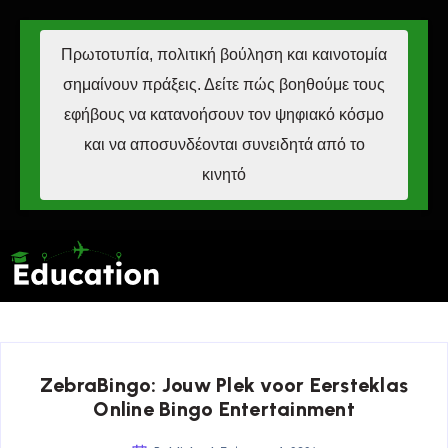
Πρωτοτυπία, πολιτική βούληση και καινοτομία
σημαίνουν πράξεις. Δείτε πώς βοηθούμε τους
εφήβους να κατανοήσουν τον ψηφιακό κόσμο
και να αποσυνδέονται συνειδητά από το
κινητό
ZebraBingo: Jouw Plek voor Eersteklas
Online Bingo Entertainment