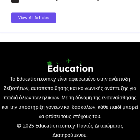
View All Articles
Το Education.com.cy είναι αφιερωμένο στην ανάπτυξη
δεξιοτήτων, αυτοπεποίθησης και κοινωνικής ανάπτυξης για
παιδιά όλων των ηλικιών. Με τη δύναμη της ενσυναίσθησης
και την υποστήριξη γονέων και δασκάλων, κάθε παιδί μπορεί
να φτάσει τους στόχους του.
© 2025 Education.com.cy. Παντός Δικαιώματος
Διατηρούμενου.