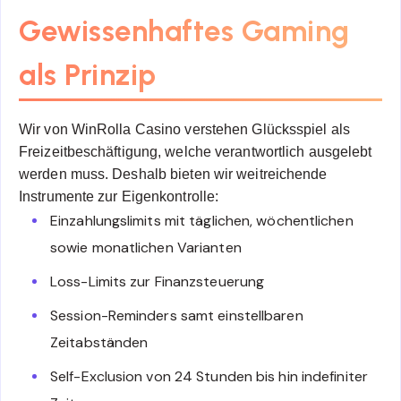
Gewissenhaftes Gaming
als Prinzip
Wir von WinRolla Casino verstehen Glücksspiel als
Freizeitbeschäftigung, welche verantwortlich ausgelebt
werden muss. Deshalb bieten wir weitreichende
Instrumente zur Eigenkontrolle:
Einzahlungslimits mit täglichen, wöchentlichen
sowie monatlichen Varianten
Loss-Limits zur Finanzsteuerung
Session-Reminders samt einstellbaren
Zeitabständen
Self-Exclusion von 24 Stunden bis hin indefiniter