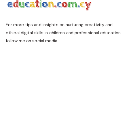
For more tips and insights on nurturing creativity and
ethical digital skills in children and professional education,
follow me on social media.