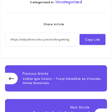
Uncategorized
Categorized in:
Share Article:
Copy Link
Previous Article
Vulkan Igre Casino – Tvoja Odredište za Vrhunsku
Online Razonodu
Next Article