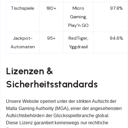
Tischspiele
180+
Micro
97.8%
Gaming,
Play’n GO
Jackpot-
95+
RedTiger,
94.6%
Automaten
Yggdrasil
Lizenzen &
Sicherheitsstandards
Unsere Website operiert unter der strikten Aufsicht der
Malta Gaming Authority (MGA), einer der angesehensten
Aufsichtsbehörden der Glücksspielbranche global.
Diese Lizenz garantiert keineswegs nur rechtliche