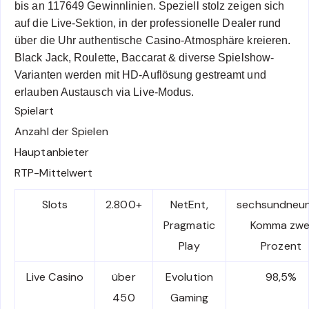
bis an 117649 Gewinnlinien. Speziell stolz zeigen sich
auf die Live-Sektion, in der professionelle Dealer rund
über die Uhr authentische Casino-Atmosphäre kreieren.
Black Jack, Roulette, Baccarat & diverse Spielshow-
Varianten werden mit HD-Auflösung gestreamt und
erlauben Austausch via Live-Modus.
Spielart
Anzahl der Spielen
Hauptanbieter
RTP-Mittelwert
Slots
2.800+
NetEnt,
sechsundneun
Pragmatic
Komma zwe
Play
Prozent
Live Casino
über
Evolution
98,5%
450
Gaming