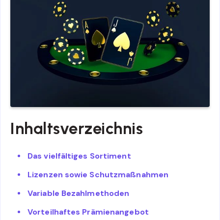
Inhaltsverzeichnis
Das vielfältiges Sortiment
Lizenzen sowie Schutzmaßnahmen
Variable Bezahlmethoden
Vorteilhaftes Prämienangebot