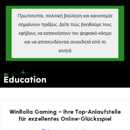
Πρωτοτυπία, πολιτική βούληση και καινοτομία
σημαίνουν πράξεις. Δείτε πώς βοηθούμε τους
εφήβους να κατανοήσουν τον ψηφιακό κόσμο
και να αποσυνδέονται συνειδητά από το
κινητό
WinRolla Gaming – Ihre Top-Anlaufstelle
für exzellentes Online-Glücksspiel