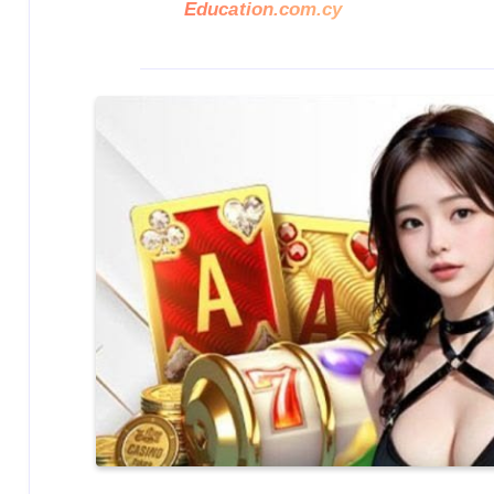
Education.com.cy