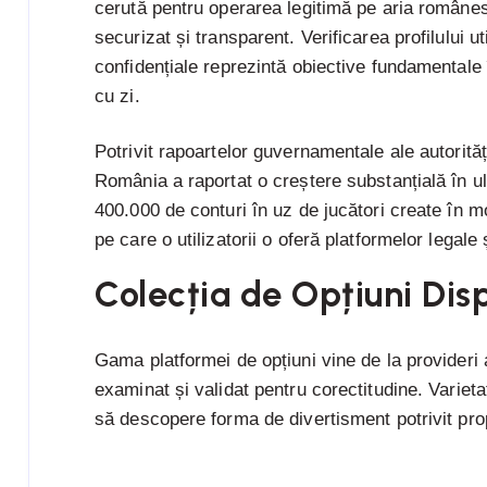
cerută pentru operarea legitimă pe aria românes
securizat și transparent. Verificarea profilului util
confidențiale reprezintă obiective fundamentale î
cu zi.
Potrivit rapoartelor guvernamentale ale autorități
România a raportat o creștere substanțială în ult
400.000 de conturi în uz de jucători create în m
pe care o utilizatorii o oferă platformelor legale
Colecția de Opțiuni Dis
Gama platformei de opțiuni vine de la provideri ap
examinat și validat pentru corectitudine. Varietat
să descopere forma de divertisment potrivit propr