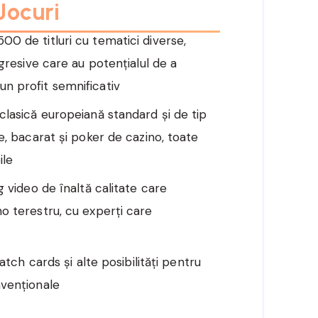
Jocuri
00 de titluri cu tematici diverse,
ogresive care au potențialul de a
n profit semnificativ
clasică europeiană standard și de tip
e, bacarat și poker de cazino, toate
ile
 video de înaltă calitate care
o terestru, cu experți care
tch cards și alte posibilități pentru
nvenționale