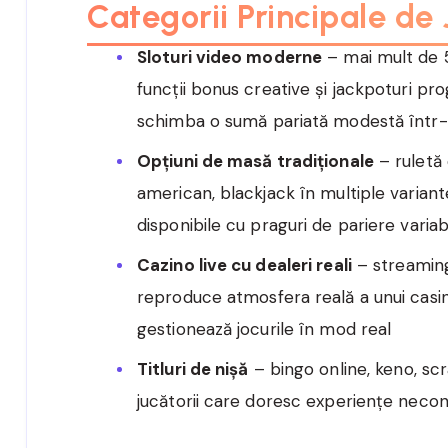
Categorii Principale de 
Sloturi video moderne
– mai mult de 5
funcții bonus creative și jackpoturi pr
schimba o sumă pariată modestă într-u
Opțiuni de masă tradiționale
– ruletă 
american, blackjack în multiple variant
disponibile cu praguri de pariere variab
Cazino live cu dealeri reali
– streaming
reproduce atmosfera reală a unui casin
gestionează jocurile în mod real
Titluri de nișă
– bingo online, keno, scra
jucătorii care doresc experiențe neco