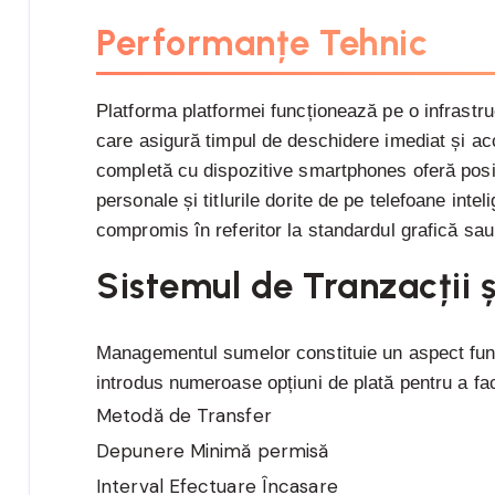
Performanțe Tehnic
Platforma platformei funcționează pe o infrastru
care asigură timpul de deschidere imediat și ac
completă cu dispozitive smartphones oferă posibi
personale și titlurile dorite de pe telefoane intel
compromis în referitor la standardul grafică sau 
Sistemul de Tranzacții ș
Managementul sumelor constituie un aspect fun
introdus numeroase opțiuni de plată pentru a faci
Metodă de Transfer
Depunere Minimă permisă
Interval Efectuare Încasare