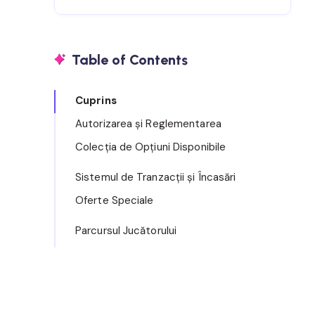
Table of Contents
Cuprins
Autorizarea și Reglementarea
Colecția de Opțiuni Disponibile
Sistemul de Tranzacții și Încasări
Oferte Speciale
Parcursul Jucătorului