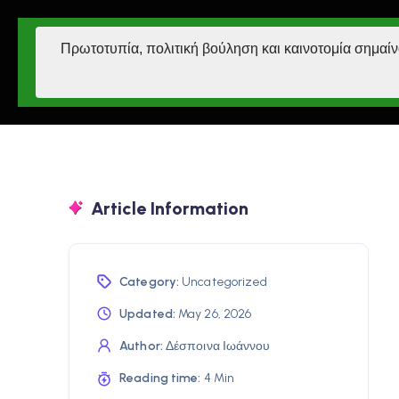
Πρωτοτυπία, πολιτική βούληση και καινοτομία σημαί
Article Information
Category:
Uncategorized
Updated:
May 26, 2026
Author:
Δέσποινα Ιωάννου
Reading time:
4 Min