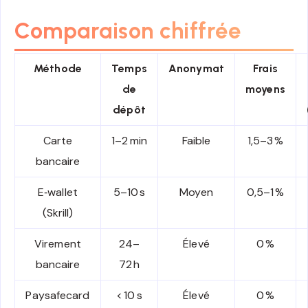
Comparaison chiffrée
Méthode
Temps
Anonymat
Frais
de
moyens
dépôt
Carte
1–2 min
Faible
1,5–3 %
bancaire
E‑wallet
5–10 s
Moyen
0,5–1 %
(Skrill)
Virement
24–
Élevé
0 %
bancaire
72 h
Paysafecard
< 10 s
Élevé
0 %