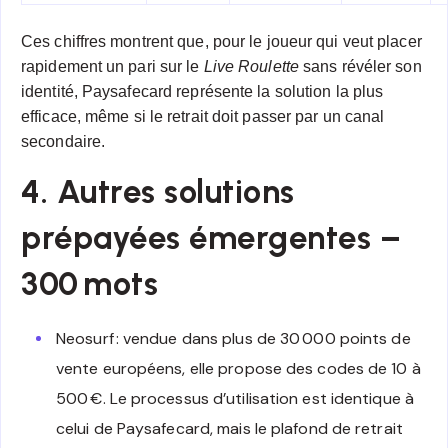
Ces chiffres montrent que, pour le joueur qui veut placer
rapidement un pari sur le
Live Roulette
sans révéler son
identité, Paysafecard représente la solution la plus
efficace, même si le retrait doit passer par un canal
secondaire.
4. Autres solutions
prépayées émergentes –
300 mots
Neosurf : vendue dans plus de 30 000 points de
vente européens, elle propose des codes de 10 à
500 €. Le processus d’utilisation est identique à
celui de Paysafecard, mais le plafond de retrait