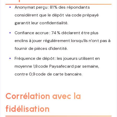
Anonymat perçu : 81 % des répondants
considèrent que le dépôt via code prépayé
garantit leur confidentialité.
Confiance accrue : 74 % déclarent être plus
enclins à jouer régulièrement lorsqu’ils n’ont pas à
fournir de pièces d’identité.
Fréquence de dépôt : les joueurs utilisent en
moyenne 1,8 code Paysafecard par semaine,
contre 0,9 code de carte bancaire.
Corrélation avec la
fidélisation