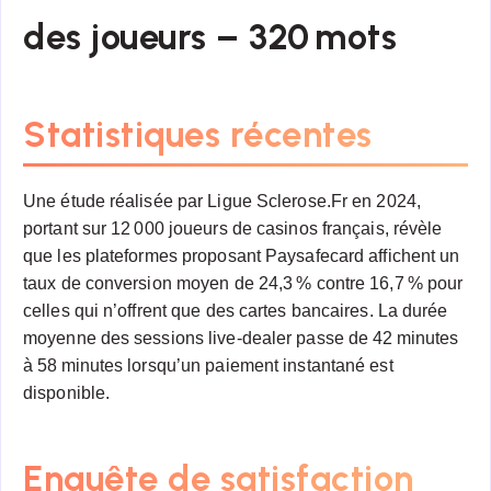
des joueurs – 320 mots
Statistiques récentes
Une étude réalisée par Ligue Sclerose.Fr en 2024,
portant sur 12 000 joueurs de casinos français, révèle
que les plateformes proposant Paysafecard affichent un
taux de conversion moyen de 24,3 % contre 16,7 % pour
celles qui n’offrent que des cartes bancaires. La durée
moyenne des sessions live‑dealer passe de 42 minutes
à 58 minutes lorsqu’un paiement instantané est
disponible.
Enquête de satisfaction