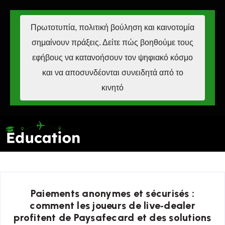
Πρωτοτυπία, πολιτική βούληση και καινοτομία
σημαίνουν πράξεις. Δείτε πώς βοηθούμε τους
εφήβους να κατανοήσουν τον ψηφιακό κόσμο
και να αποσυνδέονται συνειδητά από το
κινητό
Paiements anonymes et sécurisés :
comment les joueurs de live‑dealer
profitent de Paysafecard et des solutions