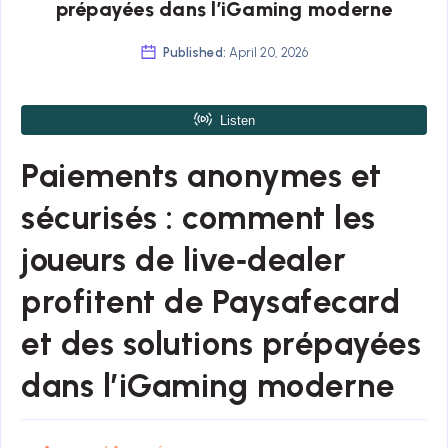
prépayées dans l’iGaming moderne
Published:
April 20, 2026
Paiements anonymes et
sécurisés : comment les
joueurs de live‑dealer
profitent de Paysafecard
et des solutions prépayées
dans l’iGaming moderne