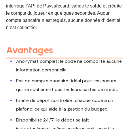
interroge l’API de Paysafecard, valide le solde et crédite
le compte du joueur en quelques secondes. Aucun
compte bancaire n’est requis, aucune donnée d’identité
n’est collectée.
Avantages
Anonymat complet : le code ne comporte aucune
information personnelle.
Pas de compte bancaire : idéal pour les joueurs
qui ne souhaitent pas lier leurs cartes de crédit.
Limite de dépôt contrôlée : chaque code a un
plafond, ce qui aide à la gestion du budget.
Disponibilité 24/7 : le dépôt se fait
instantanément, même en pleine nuit, avant le