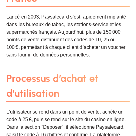
Lancé en 2003, Paysafecard s’est rapidement implanté
dans les bureaux de tabac, les stations-service et les
supermarchés français. Aujourd’hui, plus de 150 000
points de vente distribuent des codes de 10, 25 ou
100 €, permettant à chaque client d’acheter un voucher
sans fournir de données personnelles.
Processus d’achat et
d’utilisation
L’utilisateur se rend dans un point de vente, achète un
code à 25 €, puis se rend sur le site du casino en ligne.
Dans la section “Déposer”, il sélectionne Paysafecard,
saisit le code à 16 chiffres et confirme. La plateforme