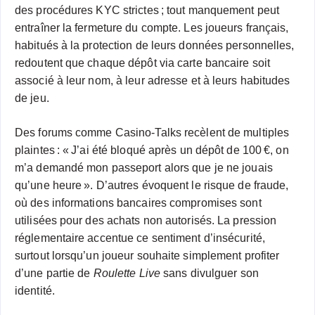
des procédures KYC strictes ; tout manquement peut
entraîner la fermeture du compte. Les joueurs français,
habitués à la protection de leurs données personnelles,
redoutent que chaque dépôt via carte bancaire soit
associé à leur nom, à leur adresse et à leurs habitudes
de jeu.
Des forums comme Casino‑Talks recèlent de multiples
plaintes : « J’ai été bloqué après un dépôt de 100 €, on
m’a demandé mon passeport alors que je ne jouais
qu’une heure ». D’autres évoquent le risque de fraude,
où des informations bancaires compromises sont
utilisées pour des achats non autorisés. La pression
réglementaire accentue ce sentiment d’insécurité,
surtout lorsqu’un joueur souhaite simplement profiter
d’une partie de
Roulette Live
sans divulguer son
identité.