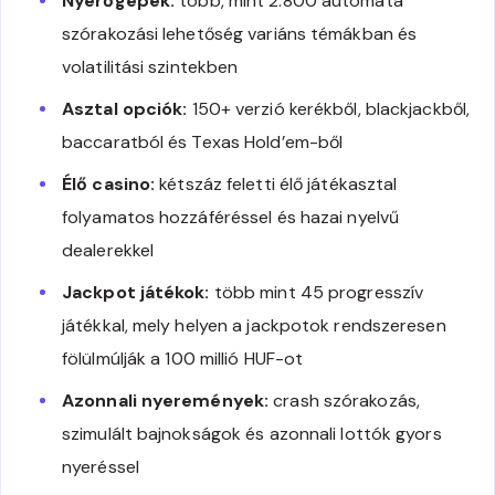
Nyerőgépek:
több, mint 2.800 automata
szórakozási lehetőség variáns témákban és
volatilitási szintekben
Asztal opciók:
150+ verzió kerékből, blackjackből,
baccaratból és Texas Hold’em-ből
Élő casino:
kétszáz feletti élő játékasztal
folyamatos hozzáféréssel és hazai nyelvű
dealerekkel
Jackpot játékok:
több mint 45 progresszív
játékkal, mely helyen a jackpotok rendszeresen
fölülmúlják a 100 millió HUF-ot
Azonnali nyeremények:
crash szórakozás,
szimulált bajnokságok és azonnali lottók gyors
nyeréssel