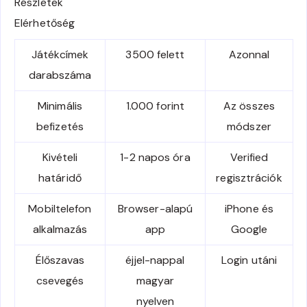
Részletek
Elérhetőség
Játékcímek
3500 felett
Azonnal
darabszáma
Minimális
1.000 forint
Az összes
befizetés
módszer
Kivételi
1-2 napos óra
Verified
határidő
regisztrációk
Mobiltelefon
Browser-alapú
iPhone és
alkalmazás
app
Google
Élőszavas
éjjel-nappal
Login utáni
csevegés
magyar
nyelven