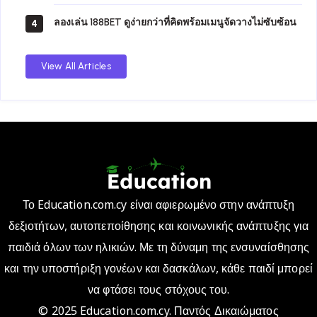
ลองเล่น 188BET ดูง่ายกว่าที่คิดพร้อมเมนูจัดวางไม่ซับซ้อน
4
View All Articles
Το Education.com.cy είναι αφιερωμένο στην ανάπτυξη
δεξιοτήτων, αυτοπεποίθησης και κοινωνικής ανάπτυξης για
παιδιά όλων των ηλικιών. Με τη δύναμη της ενσυναίσθησης
και την υποστήριξη γονέων και δασκάλων, κάθε παιδί μπορεί
να φτάσει τους στόχους του.
© 2025 Education.com.cy. Παντός Δικαιώματος