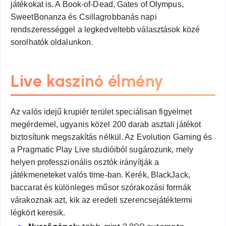
játékokat is. A Book-of-Dead, Gates of Olympus,
SweetBonanza és Csillagrobbanás napi
rendszerességgel a legkedveltebb választások közé
sorolhatók oldalunkon.
Live kaszinó élmény
Az valós idejű krupiér terület speciálisan figyelmet
megérdemel, ugyanis közel 200 darab asztali játékot
biztosítunk megszakítás nélkül. Az Evolution Gaming és
a Pragmatic Play Live studióiból sugározunk, mely
helyen professzionális osztók irányítják a
játékmeneteket valós time-ban. Kerék, BlackJack,
baccarat és különleges műsor szórakozási formák
várakoznak azt, kik az eredeti szerencsejátéktermi
légkört keresik.