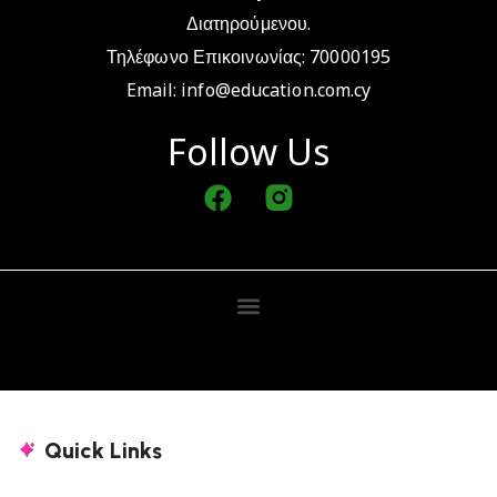
Διατηρούμενου.
Τηλέφωνο Επικοινωνίας: 70000195
Email:
info@education.com.cy
Follow Us
Quick Links