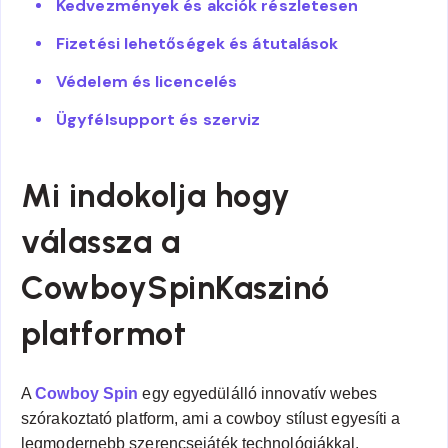
Kedvezmények és akciók részletesen
Fizetési lehetőségek és átutalások
Védelem és licencelés
Ügyfélsupport és szerviz
Mi indokolja hogy
válassza a
CowboySpinKaszinó
platformot
A
Cowboy Spin
egy egyedülálló innovatív webes
szórakoztató platform, ami a cowboy stílust egyesíti a
legmodernebb szerencsejáték technológiákkal.