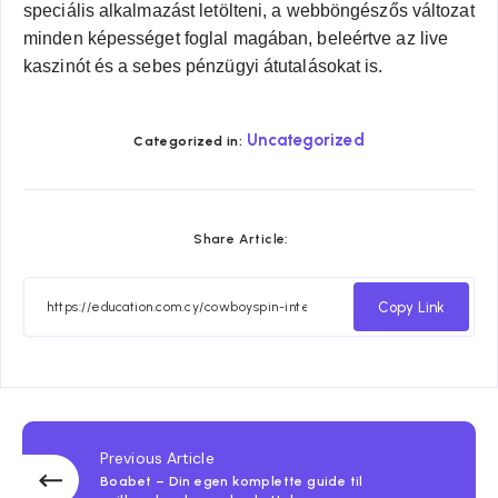
speciális alkalmazást letölteni, a webböngészős változat
minden képességet foglal magában, beleértve az live
kaszinót és a sebes pénzügyi átutalásokat is.
Uncategorized
Categorized in:
Share Article:
Copy Link
Previous Article
Boabet – Din egen komplette guide til