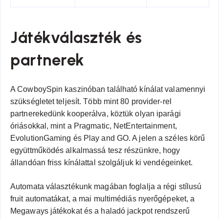
Játékválaszték és
partnerek
A CowboySpin kaszinóban található kínálat valamennyi
szükségletet teljesít. Több mint 80 provider-rel
partnerekedünk kooperálva, köztük olyan iparági
óriásokkal, mint a Pragmatic, NetEntertainment,
EvolutionGaming és Play and GO. A jelen a széles körű
együttműködés alkalmassá tesz részünkre, hogy
állandóan friss kínálattal szolgáljuk ki vendégeinket.
Automata választékunk magában foglalja a régi stílusú
fruit automatákat, a mai multimédiás nyerőgépeket, a
Megaways játékokat és a haladó jackpot rendszerű