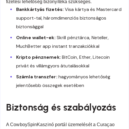
fizetési lehetőség bizonyítéka szükséges.
Bankkártyás fizetés:
Visa kártya és Mastercard
support-tal, háromdimenziós biztonságos
biztonsággal
Online wallet-ek:
Skrill pénztárca, Neteller,
MuchBetter app instant tranzakciókkal
Kripto pénznemek:
BitCoin, Ether, Litecoin
privát és villámgyors átutalásokkal
Számla transzfer:
hagyományos lehetőség
jelentősebb összegek esetében
Biztonság és szabályozás
A CowboySpinKaszinó portál üzemelését a Curaçao