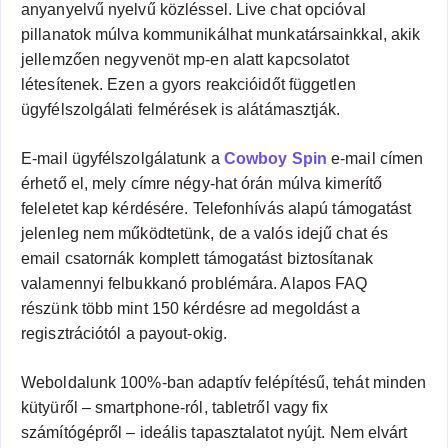
anyanyelvű nyelvű közléssel. Live chat opcióval
pillanatok múlva kommunikálhat munkatársainkkal, akik
jellemzően negyvenöt mp-en alatt kapcsolatot
létesítenek. Ezen a gyors reakcióidőt független
ügyfélszolgálati felmérések is alátámasztják.
E-mail ügyfélszolgálatunk a
Cowboy Spin
e-mail címen
érhető el, mely címre négy-hat órán múlva kimerítő
feleletet kap kérdésére. Telefonhívás alapú támogatást
jelenleg nem működtetünk, de a valós idejű chat és
email csatornák komplett támogatást biztosítanak
valamennyi felbukkanó problémára. Alapos FAQ
részünk több mint 150 kérdésre ad megoldást a
regisztrációtól a payout-okig.
Weboldalunk 100%-ban adaptív felépítésű, tehát minden
kütyüről – smartphone-ról, tabletről vagy fix
számítógépről – ideális tapasztalatot nyújt. Nem elvárt