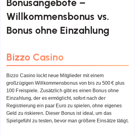
Bonusangebote –
Willkommensbonus vs.
Bonus ohne Einzahlung
Bizzo Casino
Bizzo Casino lockt neue Mitglieder mit einem
großzügigen Willkommensbonus von bis zu 500 € plus
100 Freispiele. Zusätzlich gibt es einen Bonus ohne
Einzahlung, der es ermöglicht, sofort nach der
Registrierung ein paar Euro zu spielen, ohne eigenes
Geld zu riskieren. Dieser Bonus ist ideal, um das
Spielgefühl zu testen, bevor man größere Einsätze tätigt.