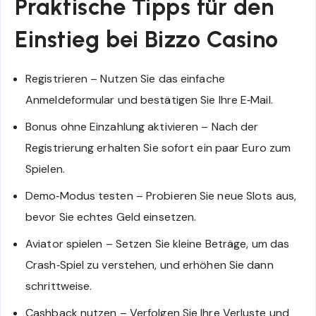
Praktische Tipps für den
Einstieg bei Bizzo Casino
Registrieren – Nutzen Sie das einfache
Anmeldeformular und bestätigen Sie Ihre E‑Mail.
Bonus ohne Einzahlung aktivieren – Nach der
Registrierung erhalten Sie sofort ein paar Euro zum
Spielen.
Demo‑Modus testen – Probieren Sie neue Slots aus,
bevor Sie echtes Geld einsetzen.
Aviator spielen – Setzen Sie kleine Beträge, um das
Crash‑Spiel zu verstehen, und erhöhen Sie dann
schrittweise.
Cashback nutzen – Verfolgen Sie Ihre Verluste und