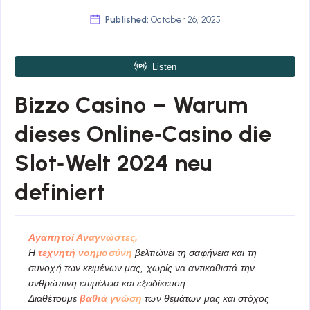
Published:
October 26, 2025
Bizzo Casino – Warum
dieses Online‑Casino die
Slot‑Welt 2024 neu
definiert
Αγαπητοί Αναγνώστες,
Η
τεχνητή νοημοσύνη
βελτιώνει τη σαφήνεια και τη
συνοχή των κειμένων μας, χωρίς να αντικαθιστά την
ανθρώπινη επιμέλεια και εξειδίκευση.
Διαθέτουμε
βαθιά γνώση
των θεμάτων μας και στόχος