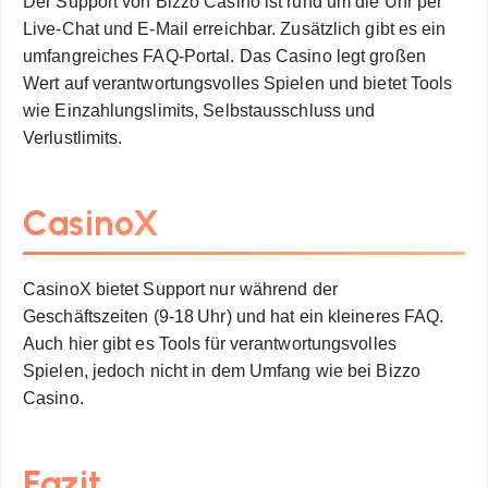
Der Support von Bizzo Casino ist rund um die Uhr per
Live‑Chat und E‑Mail erreichbar. Zusätzlich gibt es ein
umfangreiches FAQ‑Portal. Das Casino legt großen
Wert auf verantwortungsvolles Spielen und bietet Tools
wie Einzahlungslimits, Selbstausschluss und
Verlustlimits.
CasinoX
CasinoX bietet Support nur während der
Geschäftszeiten (9‑18 Uhr) und hat ein kleineres FAQ.
Auch hier gibt es Tools für verantwortungsvolles
Spielen, jedoch nicht in dem Umfang wie bei Bizzo
Casino.
Fazit