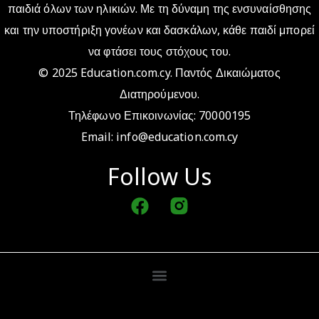
παιδιά όλων των ηλικιών. Με τη δύναμη της ενσυναίσθησης
και την υποστήριξη γονέων και δασκάλων, κάθε παιδί μπορεί
να φτάσει τους στόχους του.
© 2025 Education.com.cy. Παντός Δικαιώματος
Διατηρούμενου.
Τηλέφωνο Επικοινωνίας: 70000195
Email:
info@education.com.cy
Follow Us