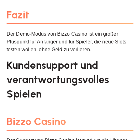
Fazit
Der Demo‑Modus von Bizzo Casino ist ein großer
Pluspunkt für Anfänger und für Spieler, die neue Slots
testen wollen, ohne Geld zu verlieren.
Kundensupport und
verantwortungsvolles
Spielen
Bizzo Casino