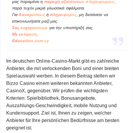
μας παραμένει η
παροχή αξιόπιστων πληροφοριών
,
παρά τυχόν μικρά γλωσσικά σφάλματα.
Για
διευκρινίσεις
ή
πληροφορίες
, μη διστάσετε να
επικοινωνήσετε μαζί μας.
Σας ευχαριστούμε
για την υποστήριξή σας.
Με εκτίμηση,
Education.com.cy
Im deutschen Online‑Casino‑Markt gibt es zahlreiche
Anbieter, die mit verlockenden Boni und einer breiten
Spielauswahl werben. In diesem Beitrag stellen wir
Bizzo Casino einem weiteren bekannten Anbieter,
CasinoX, gegenüber. Wir prüfen die wichtigsten
Kriterien: Spielbibliothek, Bonusangebote,
Auszahlungs‑Geschwindigkeit, mobile Nutzung und
Kundensupport. Ziel ist, Ihnen zu zeigen, welcher
Anbieter für Ihre persönlichen Bedürfnisse am besten
geeignet ist.