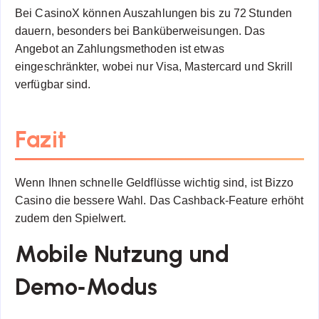
Bei CasinoX können Auszahlungen bis zu 72 Stunden
dauern, besonders bei Banküberweisungen. Das
Angebot an Zahlungsmethoden ist etwas
eingeschränkter, wobei nur Visa, Mastercard und Skrill
verfügbar sind.
Fazit
Wenn Ihnen schnelle Geldflüsse wichtig sind, ist Bizzo
Casino die bessere Wahl. Das Cashback‑Feature erhöht
zudem den Spielwert.
Mobile Nutzung und
Demo‑Modus