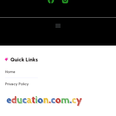
Quick Links
Home
Privacy Policy