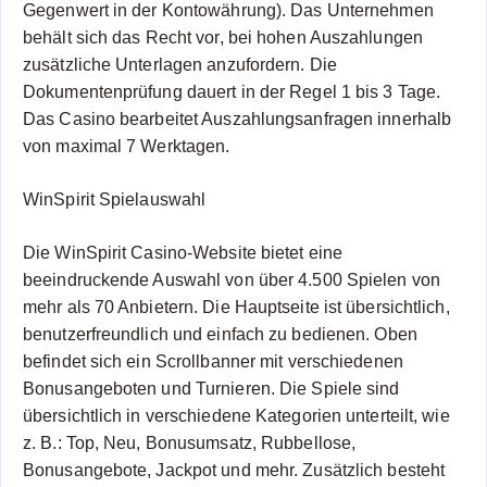
Gegenwert in der Kontowährung). Das Unternehmen
behält sich das Recht vor, bei hohen Auszahlungen
zusätzliche Unterlagen anzufordern. Die
Dokumentenprüfung dauert in der Regel 1 bis 3 Tage.
Das Casino bearbeitet Auszahlungsanfragen innerhalb
von maximal 7 Werktagen.
WinSpirit Spielauswahl
Die WinSpirit Casino-Website bietet eine
beeindruckende Auswahl von über 4.500 Spielen von
mehr als 70 Anbietern. Die Hauptseite ist übersichtlich,
benutzerfreundlich und einfach zu bedienen. Oben
befindet sich ein Scrollbanner mit verschiedenen
Bonusangeboten und Turnieren. Die Spiele sind
übersichtlich in verschiedene Kategorien unterteilt, wie
z. B.: Top, Neu, Bonusumsatz, Rubbellose,
Bonusangebote, Jackpot und mehr. Zusätzlich besteht