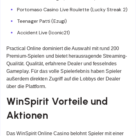
Portomaso Casino Live Roulette (Lucky Streak 2)
Teenager Patti (Ezugi)
Accident Live (Iconic21)
Practical Online dominiert die Auswahl mit rund 200
Premium-Spielen und bietet herausragende Streaming-
Qualität. Qualität, erfahrene Dealer und fesselndes
Gameplay. Für das volle Spielerlebnis haben Spieler
außerdem direkten Zugriff auf die Lobbys der Dealer
über die Plattform.
WinSpirit Vorteile und
Aktionen
Das WinSpirit Online Casino belohnt Spieler mit einer