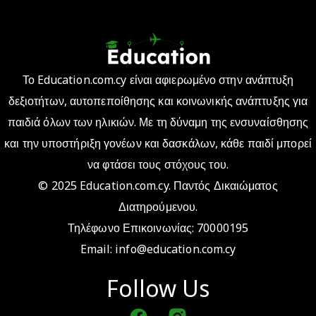
Το Education.com.cy είναι αφιερωμένο στην ανάπτυξη
δεξιοτήτων, αυτοπεποίθησης και κοινωνικής ανάπτυξης για
παιδιά όλων των ηλικιών. Με τη δύναμη της ενσυναίσθησης
και την υποστήριξη γονέων και δασκάλων, κάθε παιδί μπορεί
να φτάσει τους στόχους του.
© 2025 Education.com.cy. Παντός Δικαιώματος
Διατηρούμενου.
Τηλέφωνο Επικοινωνίας: 70000195
Email:
info@education.com.cy
Follow Us