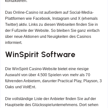
kontaktieren.
Das Online-Casino ist außerdem auf Social-Media-
Plattformen wie Facebook, Instagram und X (ehemals
Twitter) aktiv. Links zu diesen Webseiten finden Sie in
der Fußzeile der Website. So bleiben Sie ganz einfach
über neue Aktionen und Neuigkeiten des Casinos
informiert.
WinSpirit Software
Die WinSpirit Casino-Website bietet eine riesige
Auswahl von über 4.500 Spielen von mehr als 70
führenden Anbietern, darunter Practical Play, Playson, 3
Oaks und VoltEnt.
Die vollständige Liste der Anbieter finden Sie auf der
Hauptseite des Glücksspielunternehmens. Dort sehen