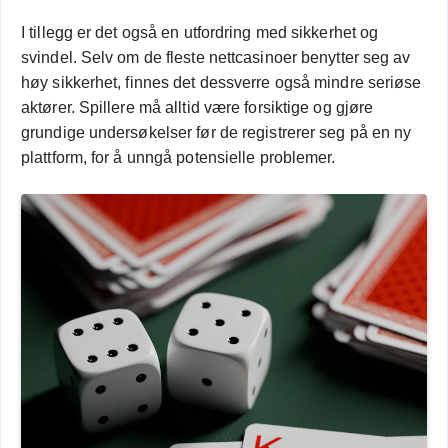
I tillegg er det også en utfordring med sikkerhet og
svindel. Selv om de fleste nettcasinoer benytter seg av
høy sikkerhet, finnes det dessverre også mindre seriøse
aktører. Spillere må alltid være forsiktige og gjøre
grundige undersøkelser før de registrerer seg på en ny
plattform, for å unngå potensielle problemer.