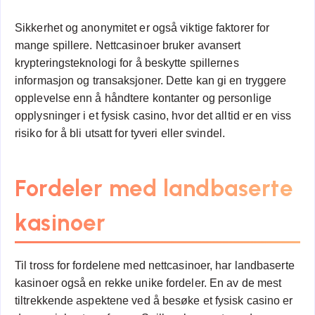
Sikkerhet og anonymitet er også viktige faktorer for
mange spillere. Nettcasinoer bruker avansert
krypteringsteknologi for å beskytte spillernes
informasjon og transaksjoner. Dette kan gi en tryggere
opplevelse enn å håndtere kontanter og personlige
opplysninger i et fysisk casino, hvor det alltid er en viss
risiko for å bli utsatt for tyveri eller svindel.
Fordeler med landbaserte
kasinoer
Til tross for fordelene med nettcasinoer, har landbaserte
kasinoer også en rekke unike fordeler. En av de mest
tiltrekkende aspektene ved å besøke et fysisk casino er