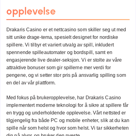
opplevelse
Drakaris Casino er et nettcasino som skiller seg ut med
sitt unike drage-tema, spesielt designet for nordiske
spillere. Vi tilbyr et variert utvalg av spill, inkludert
spennende spilleautomater og bordspill, samt en
engasjerende live dealer-seksjon. Vi er stolte av våre
attraktive bonuser som gir spillerne mer verdi for
pengene, og vi setter stor pris på ansvarlig spilling som
en del av vår plattform.
Med fokus på brukeropplevelse, har Drakaris Casino
implementert moderne teknologi for å sikre at spillere får
en trygg og underholdende opplevelse. Vårt nettsted er
tilgjengelig fra både PC og mobile enheter, slik at du kan
spille når som helst og hvor som helst. Vi tar sikkerheten
din på alvor, og bruker den nyeste