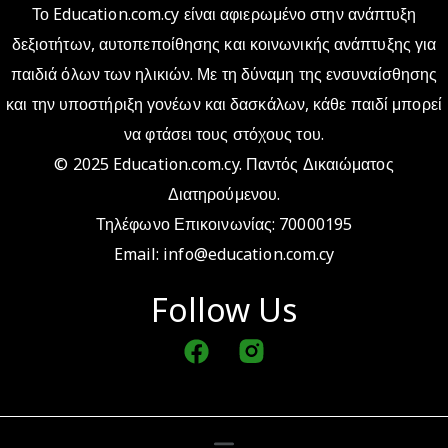
Το Education.com.cy είναι αφιερωμένο στην ανάπτυξη
δεξιοτήτων, αυτοπεποίθησης και κοινωνικής ανάπτυξης για
παιδιά όλων των ηλικιών. Με τη δύναμη της ενσυναίσθησης
και την υποστήριξη γονέων και δασκάλων, κάθε παιδί μπορεί
να φτάσει τους στόχους του.
© 2025 Education.com.cy. Παντός Δικαιώματος
Διατηρούμενου.
Τηλέφωνο Επικοινωνίας: 70000195
Email:
info@education.com.cy
Follow Us