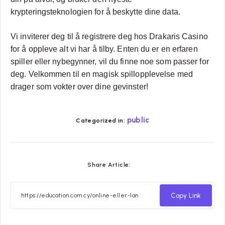
krypteringsteknologien for å beskytte dine data.
Vi inviterer deg til å registrere deg hos Drakaris Casino
for å oppleve alt vi har å tilby. Enten du er en erfaren
spiller eller nybegynner, vil du finne noe som passer for
deg. Velkommen til en magisk spillopplevelse med
drager som vokter over dine gevinster!
public
Categorized in:
Share Article:
Copy Link