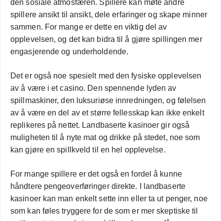
den sosiale atmosfæren. Spillere kan møte andre
spillere ansikt til ansikt, dele erfaringer og skape minner
sammen. For mange er dette en viktig del av
opplevelsen, og det kan bidra til å gjøre spillingen mer
engasjerende og underholdende.
Det er også noe spesielt med den fysiske opplevelsen
av å være i et casino. Den spennende lyden av
spillmaskiner, den luksuriøse innredningen, og følelsen
av å være en del av et større fellesskap kan ikke enkelt
replikeres på nettet. Landbaserte kasinoer gir også
muligheten til å nyte mat og drikke på stedet, noe som
kan gjøre en spillkveld til en hel opplevelse.
For mange spillere er det også en fordel å kunne
håndtere pengeoverføringer direkte. I landbaserte
kasinoer kan man enkelt sette inn eller ta ut penger, noe
som kan føles tryggere for de som er mer skeptiske til