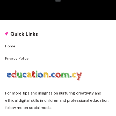
Quick Links
Home
Privacy Policy
For more tips and insights on nurturing creativity and
ethical digital skills in children and professional education,
follow me on social media.