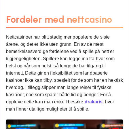
Fordeler med nettcasino
Nettcasinoer har blitt stadig mer populære de siste
årene, og det er ikke uten grunn. En av de mest
bemerkelsesverdige fordelene ved å spille på nett er
tilgjengeligheten. Spillere kan logge inn fra hvor som
helst og når som helst, så lenge de har tilgang til
internett. Dette gir en fleksibilitet som landbaserte
kasinoer ikke kan tilby, spesielt for de som har en hektisk
hverdag. I tillegg slipper man lange reiser til fysiske
kasinoer, noe som sparer både tid og penger. For å
oppleve dette kan man enkelt besøke
drakaris
, hvor
man finner utallige muligheter til å spille.