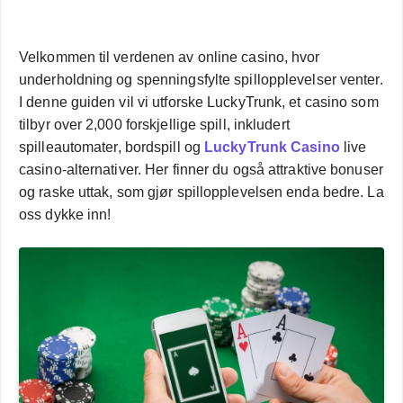
Velkommen til verdenen av online casino, hvor
underholdning og spenningsfylte spillopplevelser venter.
I denne guiden vil vi utforske LuckyTrunk, et casino som
tilbyr over 2,000 forskjellige spill, inkludert
spilleautomater, bordspill og
LuckyTrunk Casino
live
casino-alternativer. Her finner du også attraktive bonuser
og raske uttak, som gjør spillopplevelsen enda bedre. La
oss dykke inn!