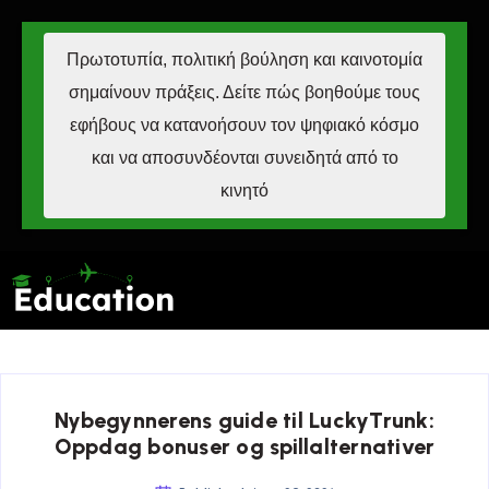
Πρωτοτυπία, πολιτική βούληση και καινοτομία
σημαίνουν πράξεις. Δείτε πώς βοηθούμε τους
εφήβους να κατανοήσουν τον ψηφιακό κόσμο
και να αποσυνδέονται συνειδητά από το
κινητό
Nybegynnerens guide til LuckyTrunk:
Oppdag bonuser og spillalternativer