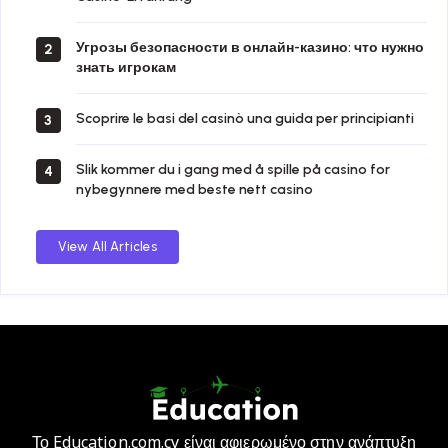
Угрозы безопасности в онлайн-казино: что нужно
2
знать игрокам
Scoprire le basi del casinò una guida per principianti
3
Slik kommer du i gang med å spille på casino for
4
nybegynnere med beste nett casino
View All Articles
Το Education.com.cy είναι αφιερωμένο στην ανάπτυξη